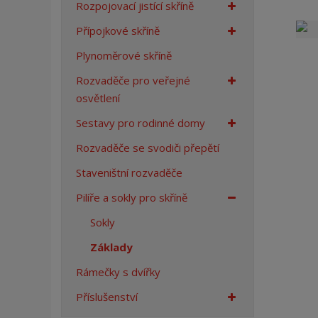
Rozpojovací jistící skříně
a
n
Přípojkové skříně
a
Plynoměrové skříně
Rozvaděče pro veřejné
osvětlení
Sestavy pro rodinné domy
Rozvaděče se svodiči přepětí
Staveništní rozvaděče
Pilíře a sokly pro skříně
Sokly
Základy
Rámečky s dvířky
Příslušenství