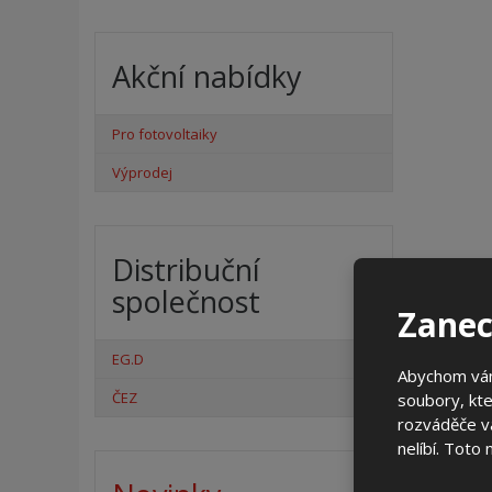
Akční nabídky
Pro fotovoltaiky
Výprodej
Distribuční
De
společnost
Zanec
Zákl
a mě
EG.D
Abychom vám
Zákl
ČEZ
soubory, kte
a te
rozváděče vá
nelíbí. Toto
Pilí
jsou