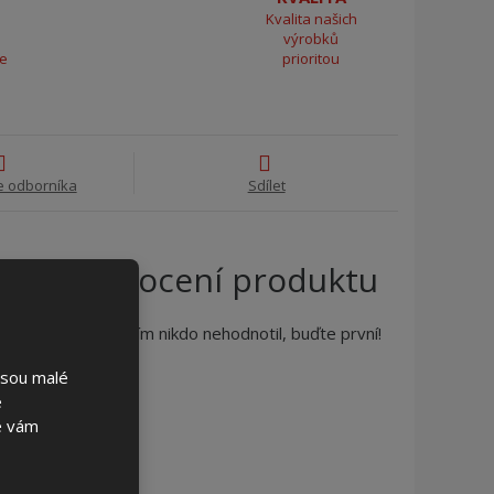
Kvalita našich
výrobků
ce
prioritou
e odborníka
Sdílet
Hodnocení produktu
Produkt zatím nikdo nehodnotil, buďte první!
jsou malé
é
se vám