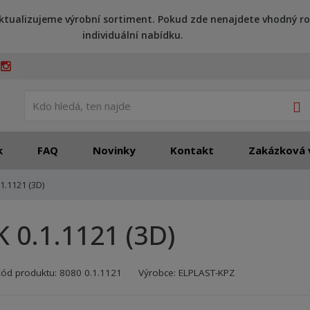
ktualizujeme výrobní sortiment. Pokud zde nenajdete vhodný ro
individuální nabídku.
V
k
FAQ
Novinky
Kontakt
Zakázková 
.1.1121 (3D)
K 0.1.1121 (3D)
Kód výrobce:
Kód dodavatele:
8595208609435
8595208609435
Kód produktu:
8080 0.1.1121
Výrobce:
ELPLAST-KPZ