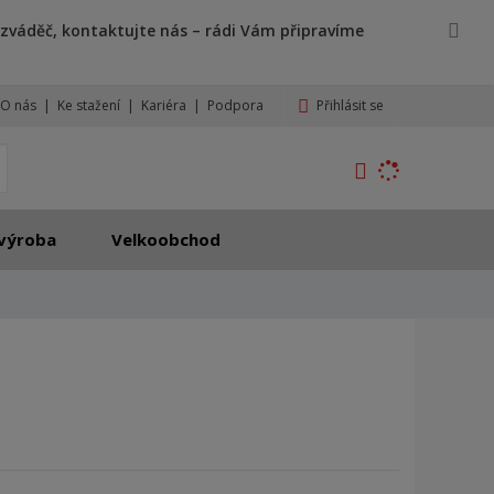
zváděč, kontaktujte nás – rádi Vám připravíme
Přihlásit se
O nás
Ke stažení
Kariéra
Podpora
K
yhledat
d
o
h
výroba
Velkoobchod
l
e
d
á
,
t
e
n
n
a