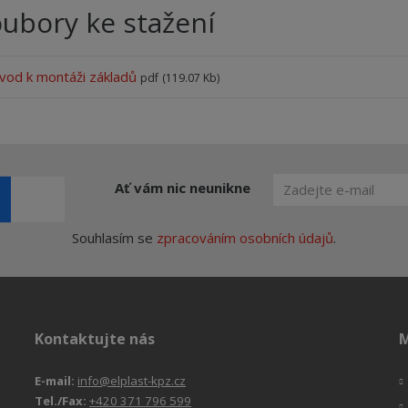
ubory ke stažení
vod k montáži základů
pdf
(119.07 Kb)
Ať vám nic neunikne
Souhlasím se
zpracováním osobních údajů
.
Kontaktujte nás
M
E-mail:
info@elplast-kpz.cz
Tel./Fax:
+420 371 796 599