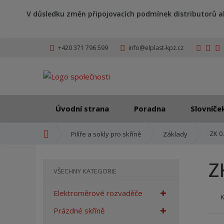
V důsledku změn připojovacích podmínek distributorů a
+420 371 796 599
info@elplast-kpz.cz
Úvodní strana
Poradna
Slovníče
Ú
ZK 0
Pilíře a sokly pro skříně
Základy
v
o
Z
d
VŠECHNY KATEGORIE
n
í
Elektroměrové rozvaděče
s
t
Prázdné skříně
r