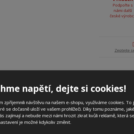
Podpořte s
námi další
české výrob
Zeptejte s
tailní popis
hme napětí, dejte si cookies!
ad pro sestavy pilířů vhodných pro použití u pilířů připojení
ření odběru rodinných domů, chat garáří a malých provozoven.
 zpříjemnili návštěvu na našem e-shopu, využíváme cookies. To 
ad lze jednoduše osadit do země bez nutnosti betonování
ré se dočasně uloží ve vašem prohlížeči. Díky tomu poznáme, jak
chnologických přestávek (není nutné čekat na ztuhnutí betonu...).
s zajímají a nebude mezi námi hrozit zkrat kvůli reklamě, která 
 nastavení je možné kdykoliv změnit.
ře a skříně 3D jsou certifikovány EZÚ Praha. V systému skříní 3D
 také v nabídce elektroměrové rozváděče, přípojkové skříně