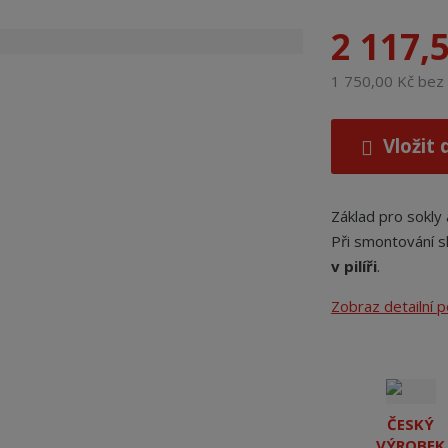
2 117,
1 750,00 Kč be
Vložit 
Základ pro sokly 
Při smontování s
v pilíři
.
Zobraz detailní 
ČESKÝ
VÝROBEK