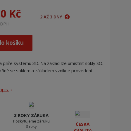
j
d
50 Kč
e
2 AŽ 3 DNY
z DPH
do košíku
a pilíře systému 3D. Na základ lze umístnit sokly SO.
kříně se soklem a základem vznikne provedení
popis
3 ROKY ZÁRUKA
Poskytujeme záruku
ČESKÁ
3 roky
KVALITA