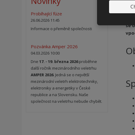
Novinky
a pl
Ch
Probíhající fúze
Zákl
26.06.2026 11:45
se o
Informace o přeměně společnosti
vpo
Pozvánka Amper 2026
O
04.03.2026 10:00
Dne
17. - 19. března 2026
proběhne
další ročník mezinárodního veletrhu
AMPER 2026
. Jedná se o největší
Sp
mezinárodní veletrh elektrotechniky,
elektroniky a energetiky v České
republice a na Slovensku. Naše
společnost na veletrhu nebude chybět.