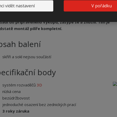
ynoměrové skříně.
ci vidět nastavení
V pořádku
ad se jednoduše smontuje se skříní a soklem. Celá sestava
sadí do připraveného výkopu, zasype se a zhutní. Tím je
dstatě montáž pilíře kompletní.
bsah balení
skříň a sokl nejsou součástí
ecifikační body
systém rozvaděčů
3D
nízká cena
bezúdržbovost
jednoduché osazení bez zednických prací
3 roky záruka