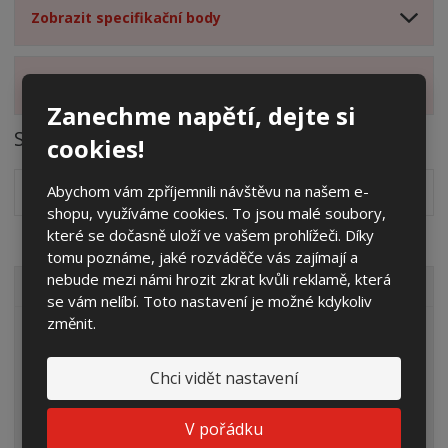
Zobrazit specifikační body
Zobrazit hodnocení produktu
Zanechme napětí, dejte si
Soubory ke stažení
cookies!
Abychom vám zpříjemnili návštěvu na našem e-
Návod k montáži základů
pdf
(119.07 Kb)
shopu, využíváme cookies. To jsou malé soubory,
které se dočasně uloží ve vašem prohlížeči. Díky
tomu poznáme, jaké rozváděče vás zajímají a
nebude mezi námi hrozit zkrat kvůli reklamě, která
VŠECHNY KATEGORIE
se vám nelíbí. Toto nastavení je možné kdykoliv
změnit.
Elektroměrové rozvaděče
Prázdné skříně
Chci vidět nastavení
Rozpojovací jistící skříně
V pořádku
Přípojkové skříně