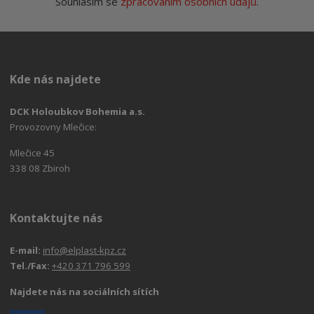
Souhlasím se
zpracováním osobních údajů
.
Kde nás najdete
DCK Holoubkov Bohemia a.s.
Provozovny Mlečice:
Mlečice 45
338 08 Zbiroh
Kontaktujte nás
E-mail:
info@elplast-kpz.cz
Tel./Fax:
+420 371 796 599
Najdete nás na sociálních sítích