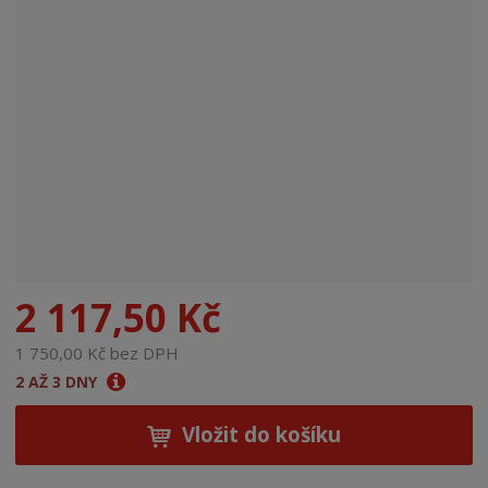
n
a
2 117,50 Kč
1 750,00 Kč bez DPH
2 AŽ 3 DNY
Vložit do košíku