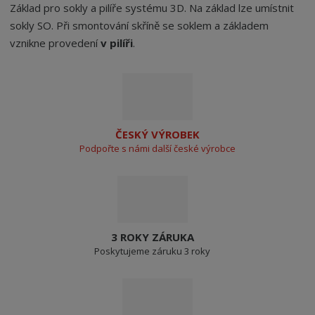
Základ pro sokly a pilíře systému 3D. Na základ lze umístnit
sokly SO. Při smontování skříně se soklem a základem
vznikne provedení
v pilíři
.
ČESKÝ VÝROBEK
Podpořte s námi další české výrobce
3 ROKY ZÁRUKA
Poskytujeme záruku 3 roky