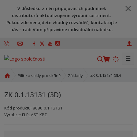
V důsledku změn připojovacích podmínek
distributorů aktualizujeme výrobní sortiment.
Pokud zde nenajdete vhodný rozváděč, kontaktujte
nás – rádi Vám připravíme individuální nabídku.
☰
V
y
h
Ú
ZK 0.1.13131 (3D)
Pilíře a sokly pro skříně
Základy
l
v
o
e
ZK 0.1.13131 (3D)
d
d
n
a
Kód produktu:
8080 0.1.13131
í
t
Kód výrobce:
Kód dodavatele:
8595208622748
8595208622748
Výrobce:
ELPLAST-KPZ
s
t
r
a