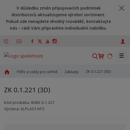
V důsledku změn připojovacích podmínek
distributorů aktualizujeme výrobní sortiment.
Pokud zde nenajdete vhodný rozváděč, kontaktujte
nás – rádi Vám připravíme individuální nabídku.
☰
V
y
h
Ú
ZK 0.1.221 (3D)
Pilíře a sokly pro skříně
Základy
l
v
o
e
ZK 0.1.221 (3D)
d
d
n
a
Kód produktu:
8080 0.1.221
í
t
Kód výrobce:
Kód dodavatele:
8595208622601
8595208622601
Výrobce:
ELPLAST-KPZ
s
t
r
a