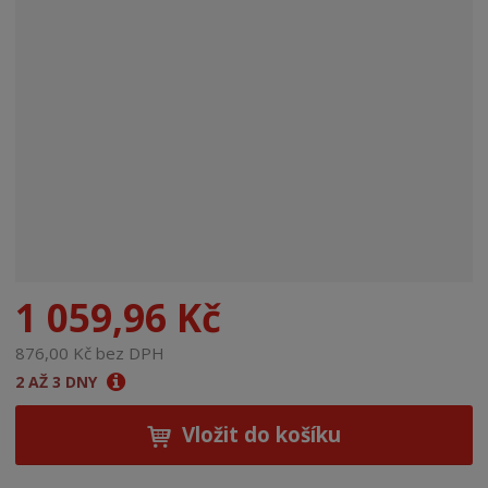
n
a
1 059,96 Kč
876,00 Kč bez DPH
2 AŽ 3 DNY
Vložit do košíku