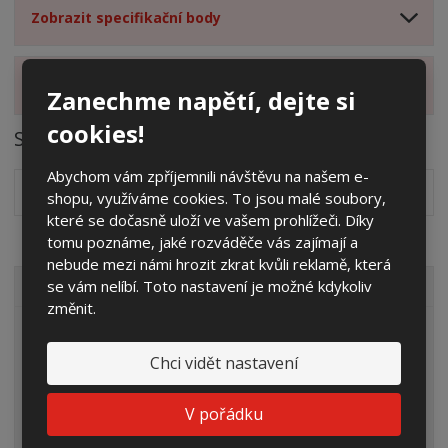
Zobrazit specifikační body
Zobrazit hodnocení produktu
Zanechme napětí, dejte si
cookies!
Soubory ke stažení
Abychom vám zpříjemnili návštěvu na našem e-
Návod k montáži základů
pdf
(119.07 Kb)
shopu, využíváme cookies. To jsou malé soubory,
které se dočasně uloží ve vašem prohlížeči. Díky
tomu poznáme, jaké rozváděče vás zajímají a
nebude mezi námi hrozit zkrat kvůli reklamě, která
se vám nelíbí. Toto nastavení je možné kdykoliv
VŠECHNY KATEGORIE
změnit.
Elektroměrové rozvaděče
Chci vidět nastavení
Prázdné skříně
Rozpojovací jistící skříně
V pořádku
Přípojkové skříně