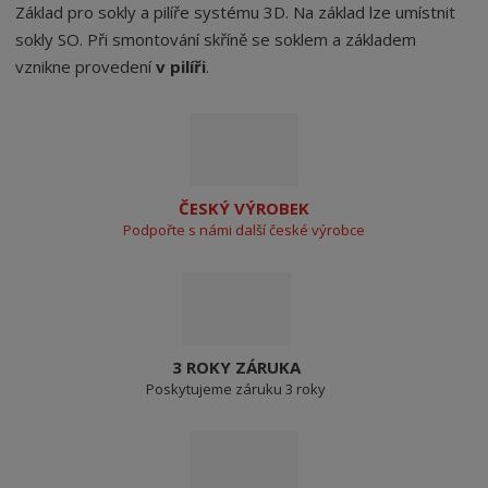
Základ pro sokly a pilíře systému 3D. Na základ lze umístnit
sokly SO. Při smontování skříně se soklem a základem
vznikne provedení
v pilíři
.
ČESKÝ VÝROBEK
Podpořte s námi další české výrobce
3 ROKY ZÁRUKA
Poskytujeme záruku 3 roky