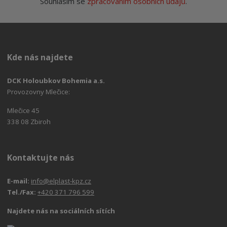
Souhlasím se
zpracováním osobních údajů
.
Kde nás najdete
DCK Holoubkov Bohemia a.s.
Provozovny Mlečice:
Mlečice 45
338 08 Zbiroh
Kontaktujte nás
E-mail:
info@elplast-kpz.cz
Tel./Fax:
+420 371 796 599
Najdete nás na sociálních sítích