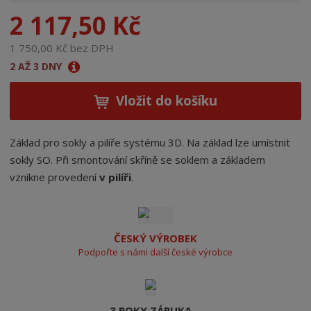
n
2 117,50 Kč
a
1 750,00 Kč bez DPH
2 AŽ 3 DNY
Vložit do košíku
Základ pro sokly a pilíře systému 3D. Na základ lze umístnit
sokly SO. Při smontování skříně se soklem a základem
vznikne provedení
v pilíři
.
ČESKÝ VÝROBEK
Podpořte s námi další české výrobce
3 ROKY ZÁRUKA