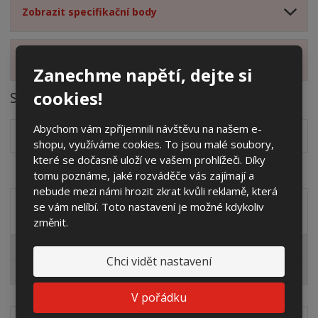
Zobrazit specifikační body
Zobrazit hodnocení produktu
Zanechme napětí, dejte si
cookies!
Soubory ke stažení
Abychom vám zpříjemnili návštěvu na našem e-
Návod k montáži základů
pdf
(119.07 Kb)
shopu, využíváme cookies. To jsou malé soubory,
které se dočasně uloží ve vašem prohlížeči. Díky
tomu poznáme, jaké rozváděče vás zajímají a
nebude mezi námi hrozit zkrat kvůli reklamě, která
se vám nelíbí. Toto nastavení je možné kdykoliv
Akční nabídky
změnit.
Pro fotovoltaiky
Chci vidět nastavení
Výprodej
V pořádku