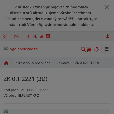
V důsledku změn připojovacích podmínek
distributorů aktualizujeme výrobní sortiment.
Pokud zde nenajdete vhodný rozváděč, kontaktujte
nás – rádi Vám připravíme individuální nabídku.
☰
V
y
h
Ú
ZK 0.1.2221 (3D)
Pilíře a sokly pro skříně
Základy
l
v
o
e
ZK 0.1.2221 (3D)
d
d
n
a
Kód produktu:
8080 0.1.2221
í
t
Kód výrobce:
Kód dodavatele:
8595208624933
8595208624933
Výrobce:
ELPLAST-KPZ
s
t
r
a