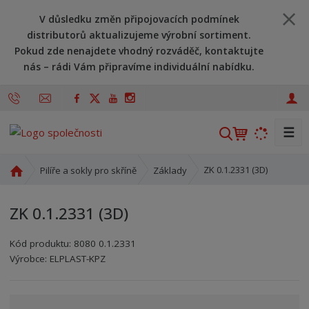
V důsledku změn připojovacích podmínek
distributorů aktualizujeme výrobní sortiment.
Pokud zde nenajdete vhodný rozváděč, kontaktujte
nás – rádi Vám připravíme individuální nabídku.
☰
V
y
h
Ú
ZK 0.1.2331 (3D)
Pilíře a sokly pro skříně
Základy
l
v
o
e
ZK 0.1.2331 (3D)
d
d
n
a
Kód produktu:
8080 0.1.2331
í
t
Kód výrobce:
Kód dodavatele:
8595208613913
8595208613913
Výrobce:
ELPLAST-KPZ
s
t
r
a