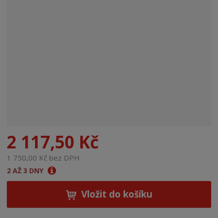
n
a
2 117,50 Kč
1 750,00 Kč bez DPH
2 AŽ 3 DNY
Vložit do košíku