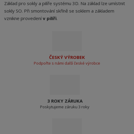
Základ pro sokly a pilíře systému 3D. Na základ lze umístnit
sokly SO. Při smontování skříně se soklem a základem
vznikne provedení
v pilíři
.
ČESKÝ VÝROBEK
Podpořte s námi další české výrobce
3 ROKY ZÁRUKA
Poskytujeme záruku 3 roky