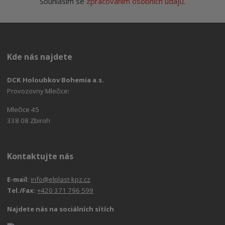
Souhlasím se
zpracováním osobních údajů
.
Kde nás najdete
DCK Holoubkov Bohemia a.s.
Provozovny Mlečice:
Mlečice 45
338 08 Zbiroh
Kontaktujte nás
E-mail:
info@elplast-kpz.cz
Tel./Fax:
+420 371 796 599
Najdete nás na sociálních sítích