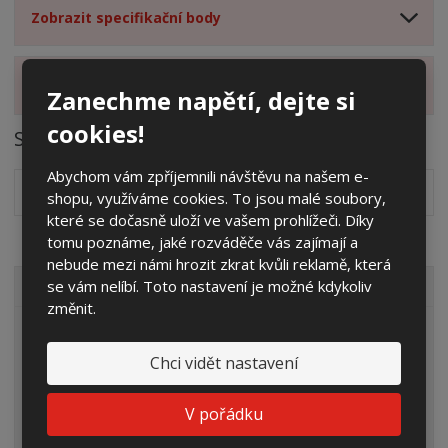
Zobrazit specifikační body
Zobrazit hodnocení produktu
Zanechme napětí, dejte si
cookies!
Soubory ke stažení
Abychom vám zpříjemnili návštěvu na našem e-
Návod k montáži základů
pdf
(119.07 Kb)
shopu, využíváme cookies. To jsou malé soubory,
které se dočasně uloží ve vašem prohlížeči. Díky
tomu poznáme, jaké rozváděče vás zajímají a
nebude mezi námi hrozit zkrat kvůli reklamě, která
se vám nelíbí. Toto nastavení je možné kdykoliv
VŠECHNY KATEGORIE
změnit.
Elektroměrové rozvaděče
Chci vidět nastavení
Prázdné skříně
Rozpojovací jistící skříně
V pořádku
Přípojkové skříně