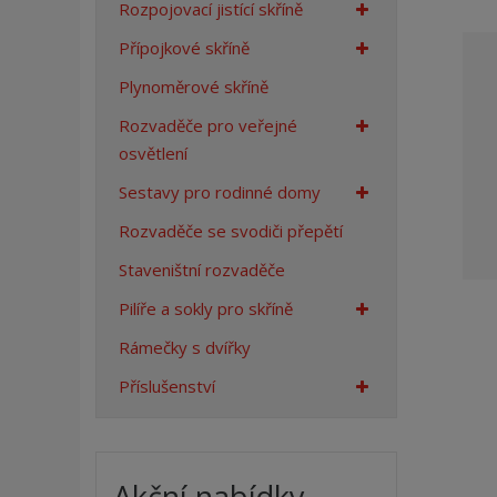
Rozpojovací jistící skříně
a
n
Přípojkové skříně
a
Plynoměrové skříně
Rozvaděče pro veřejné
osvětlení
Sestavy pro rodinné domy
Rozvaděče se svodiči přepětí
Staveništní rozvaděče
Pilíře a sokly pro skříně
Rámečky s dvířky
Příslušenství
Akční nabídky