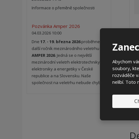
Informace o přeměně společnosti
Pozvánka Amper 2026
04.03.2026 10:00
Dne
17. - 19. března 2026
proběhne
Zanec
další ročník mezinárodního veletrhu
AMPER 2026
. Jedná se o největší
Abychom vám
mezinárodní veletrh elektrotechniky,
soubory, kte
elektroniky a energetiky v České
rozváděče vá
republice a na Slovensku. Naše
nelíbí. Toto
společnost na veletrhu nebude chybět.
Ch
De