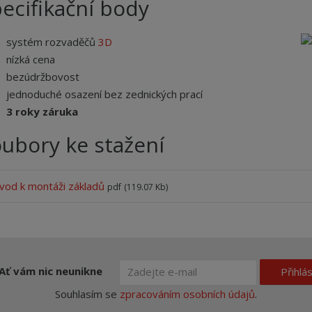
ecifikační body
systém rozvaděčů
3D
nízká cena
bezúdržbovost
jednoduché osazení bez zednických prací
3 roky záruka
ubory ke stažení
vod k montáži základů
pdf
(119.07 Kb)
Ať vám nic neunikne
Přihlás
Souhlasím se
zpracováním osobních údajů
.