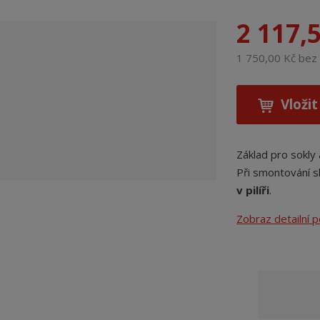
2 117,
1 750,00 Kč be
Vložit
Základ pro sokly 
Při smontování s
v pilíři
.
Zobraz detailní 