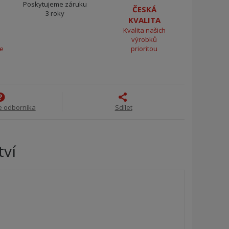
Poskytujeme záruku
ČESKÁ
3 roky
KVALITA
Kvalita našich
výrobků
ce
prioritou
e odborníka
Sdílet
tví