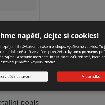
hme napětí, dejte si cookies!
SO 3.1.31213 (3D)
19 755,67 Kč
 zpříjemnili návštěvu na našem e-shopu, využíváme cookies. To 
ré se dočasně uloží ve vašem prohlížeči. Díky tomu poznáme, jak
16 327,00 Kč
bez DPH
2 AŽ 3 DNY
s zajímají a nebude mezi námi hrozit zkrat kvůli reklamě, která 
 nastavení je možné kdykoliv změnit.
Koupit
ci vidět nastavení
V pořádku
tailní popis