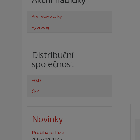
Pro fotovoltaiky
Výprodej
Distribuční
společnost
EG.D
ČEZ
Novinky
Probíhající fúze
26.06.2026 11:45