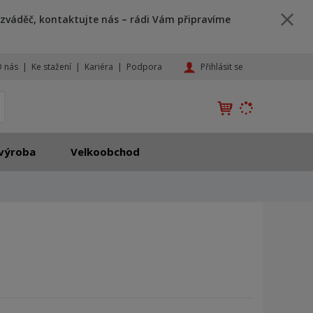
zváděč, kontaktujte nás – rádi Vám připravíme
Přihlásit se
 nás
Ke stažení
Kariéra
Podpora
K
yhledat
d
o
h
výroba
Velkoobchod
l
e
d
á
,
t
e
n
n
a