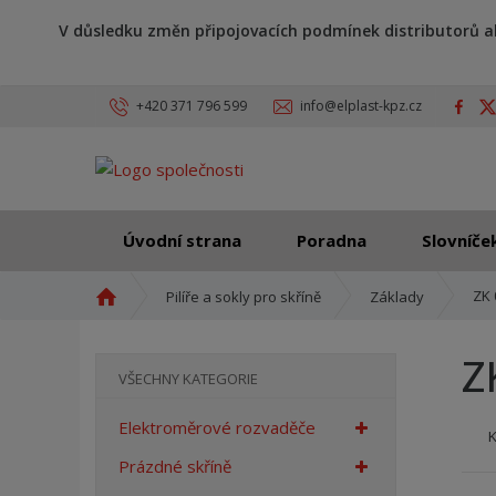
V důsledku změn připojovacích podmínek distributorů a
+420 371 796 599
info@elplast-kpz.cz
Úvodní strana
Poradna
Slovníče
Ú
ZK 
Pilíře a sokly pro skříně
Základy
v
o
Z
d
VŠECHNY KATEGORIE
n
í
Elektroměrové rozvaděče
s
t
Prázdné skříně
r