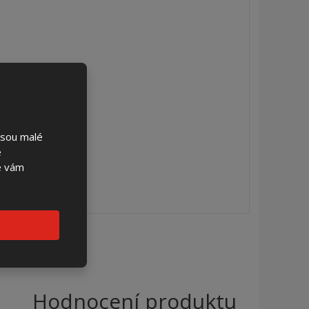
jsou malé
é
se vám
Hodnocení produktu