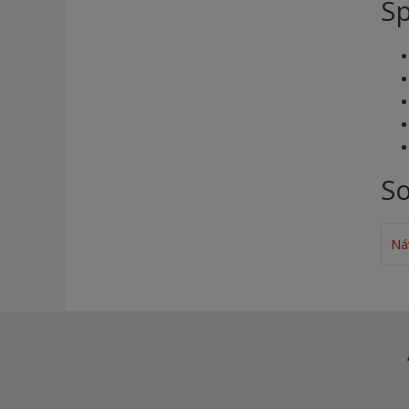
Sp
So
Ná