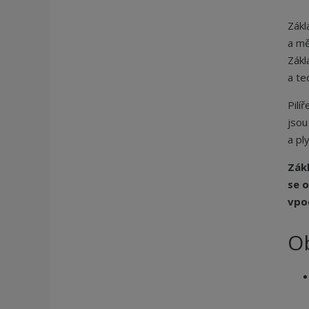
Zákl
a mě
Zákl
a te
Pilí
jsou
a pl
Zákl
se o
vpo
O