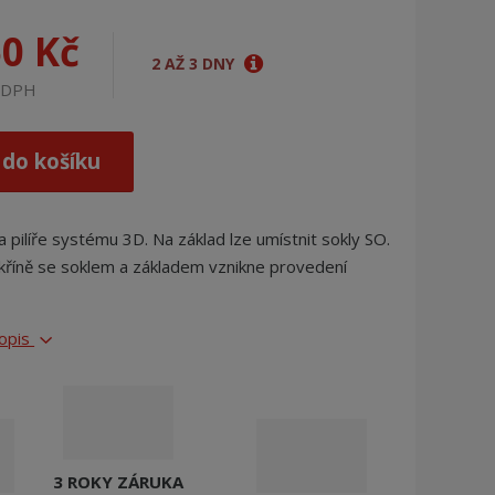
j
d
50 Kč
e
2 AŽ 3 DNY
z DPH
 do košíku
a pilíře systému 3D. Na základ lze umístnit sokly SO.
kříně se soklem a základem vznikne provedení
popis
3 ROKY ZÁRUKA