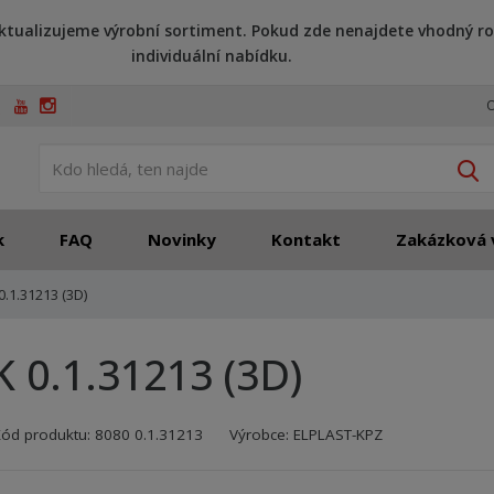
ktualizujeme výrobní sortiment. Pokud zde nenajdete vhodný ro
individuální nabídku.
O
V
k
FAQ
Novinky
Kontakt
Zakázková 
0.1.31213 (3D)
K 0.1.31213 (3D)
Kód výrobce:
Kód dodavatele:
8595208613937
8595208613937
Kód produktu:
8080 0.1.31213
Výrobce:
ELPLAST-KPZ