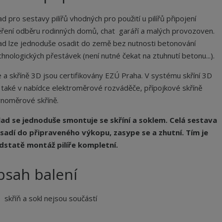
ad pro sestavy pilířů vhodných pro použití u pilířů připojení
ření odběru rodinných domů, chat garáří a malých provozoven.
ad lze jednoduše osadit do země bez nutnosti betonování
chnologických přestávek (není nutné čekat na ztuhnutí betonu...).
ře a skříně 3D jsou certifikovány EZÚ Praha. V systému skříní 3D
 také v nabídce elektroměrové rozváděče, přípojkové skříně
ynoměrové skříně.
ad se jednoduše smontuje se skříní a soklem. Celá sestava
sadí do připraveného výkopu, zasype se a zhutní. Tím je
dstatě montáž pilíře kompletní.
bsah balení
skříň a sokl nejsou součástí