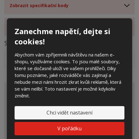
Zobrazit specifikační body
Zobrazit hodnocení produktu
Zanechme napětí, dejte si
cookies!
Soubory ke stažení
Abychom vám zpříjemnili návštěvu na našem e-
Návod k montáži základů
pdf
(119.07 Kb)
shopu, využíváme cookies. To jsou malé soubory,
které se dočasně uloží ve vašem prohlížeči. Díky
tomu poznáme, jaké rozváděče vás zajímají a
nebude mezi námi hrozit zkrat kvůli reklamě, která
se vám nelíbí. Toto nastavení je možné kdykoliv
VŠECHNY KATEGORIE
změnit.
Elektroměrové rozvaděče
Chci vidět nastavení
Prázdné skříně
Rozpojovací jistící skříně
V pořádku
Přípojkové skříně