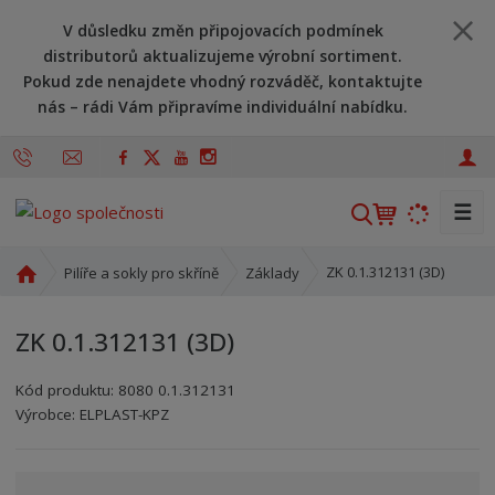
V důsledku změn připojovacích podmínek
distributorů aktualizujeme výrobní sortiment.
Pokud zde nenajdete vhodný rozváděč, kontaktujte
nás – rádi Vám připravíme individuální nabídku.
☰
V
y
h
Ú
ZK 0.1.312131 (3D)
Pilíře a sokly pro skříně
Základy
l
v
o
e
ZK 0.1.312131 (3D)
d
d
n
a
Kód produktu:
8080 0.1.312131
í
t
Kód výrobce:
Kód dodavatele:
8595208613944
8595208613944
Výrobce:
ELPLAST-KPZ
s
t
r
a