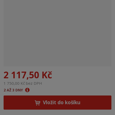
n
a
2 117,50 Kč
1 750,00 Kč bez DPH
2 AŽ 3 DNY
Vložit do košíku