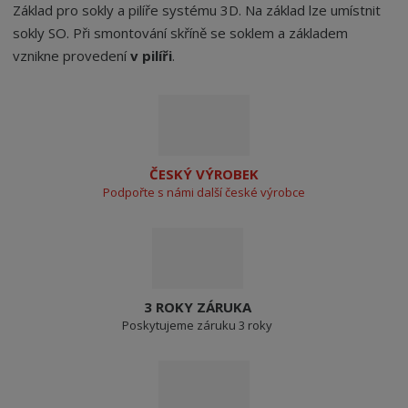
Základ pro sokly a pilíře systému 3D. Na základ lze umístnit
sokly SO. Při smontování skříně se soklem a základem
vznikne provedení
v pilíři
.
ČESKÝ VÝROBEK
Podpořte s námi další české výrobce
3 ROKY ZÁRUKA
Poskytujeme záruku 3 roky