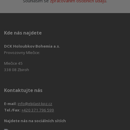
Souhlasím se
zpracováním osobních údajů
.
Kde nás najdete
DCK Holoubkov Bohemia a.s.
Provozovny Mlečice:
Mlečice 45
338 08 Zbiroh
Kontaktujte nás
E-mail:
info@elplast-kpz.cz
Tel./Fax:
+420 371 796 599
Najdete nás na sociálních sítích