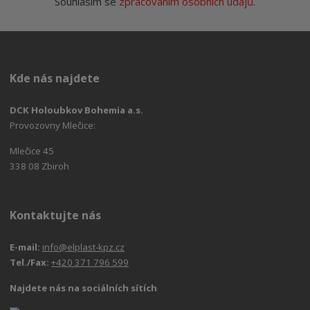
Souhlasím se
zpracováním osobních údajů
.
Kde nás najdete
DCK Holoubkov Bohemia a.s.
Provozovny Mlečice:
Mlečice 45
338 08 Zbiroh
Kontaktujte nás
E-mail:
info@elplast-kpz.cz
Tel./Fax:
+420 371 796 599
Najdete nás na sociálních sítích