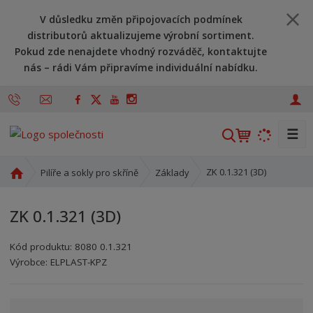
V důsledku změn připojovacích podmínek
distributorů aktualizujeme výrobní sortiment.
Pokud zde nenajdete vhodný rozváděč, kontaktujte
nás – rádi Vám připravíme individuální nabídku.
☰
V
y
h
Ú
ZK 0.1.321 (3D)
Pilíře a sokly pro skříně
Základy
l
v
o
e
ZK 0.1.321 (3D)
d
d
n
a
Kód produktu:
8080 0.1.321
í
t
Kód výrobce:
Kód dodavatele:
8595208621970
8595208621970
Výrobce:
ELPLAST-KPZ
s
t
r
a