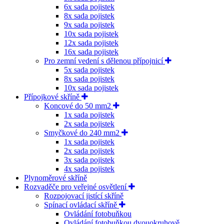
6x sada pojistek
8x sada pojistek
9x sada pojistek
10x sada pojistek
12x sada pojistek
16x sada pojistek
Pro zemní vedení s dělenou přípojnicí
5x sada pojistek
8x sada pojistek
10x sada pojistek
Přípojkové skříně
Koncové do 50 mm2
1x sada pojistek
2x sada pojistek
Smyčkové do 240 mm2
1x sada pojistek
2x sada pojistek
3x sada pojistek
4x sada pojistek
Plynoměrové skříně
Rozvaděče pro veřejné osvětlení
Rozpojovací jistící skříně
Spínací ovládací skříně
Ovládání fotobuňkou
Ovládání fotobuňkou dvouokruhově