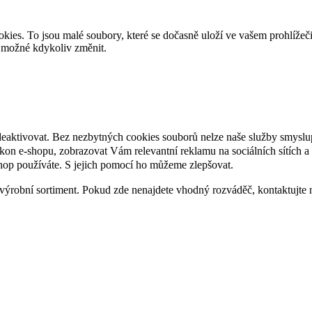
es. To jsou malé soubory, které se dočasně uloží ve vašem prohlížeč
je možné kdykoliv změnit.
deaktivovat. Bez nezbytných cookies souborů nelze naše služby smyslu
n e-shopu, zobrazovat Vám relevantní reklamu na sociálních sítích a 
hop používáte. S jejich pomocí ho můžeme zlepšovat.
výrobní sortiment. Pokud zde nenajdete vhodný rozváděč, kontaktujte 