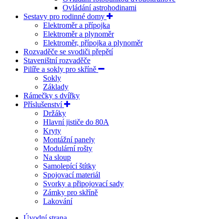
Ovládání astrohodinami
Sestavy pro rodinné domy
Elektroměr a přípojka
Elektroměr a plynoměr
Elektroměr, přípojka a plynoměr
Rozvaděče se svodiči přepětí
Staveništní rozvaděče
Pilíře a sokly pro skříně
Sokly
Základy
Rámečky s dvířky
Příslušenství
Držáky
Hlavní jističe do 80A
Kryty
Montážní panely
Modulární rošty
Na sloup
Samolepící štítky
Spojovací materiál
Svorky a připojovací sady
Zámky pro skříně
Lakování
Úvodní strana