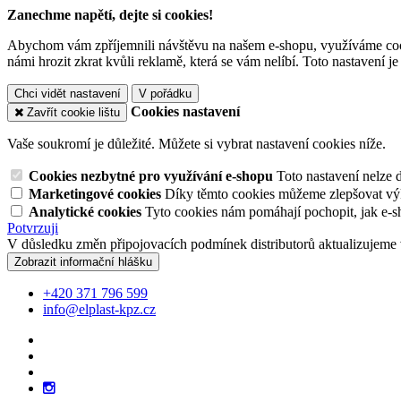
Zanechme napětí, dejte si cookies!
Abychom vám zpříjemnili návštěvu na našem e-shopu, využíváme cooki
námi hrozit zkrat kvůli reklamě, která se vám nelíbí. Toto nastavení 
Chci vidět nastavení
V pořádku
Cookies nastavení
Zavřít cookie lištu
Vaše soukromí je důležité. Můžete si vybrat nastavení cookies níže.
Cookies nezbytné pro využívání e-shopu
Toto nastavení nelze 
Marketingové cookies
Díky těmto cookies můžeme zlepšovat výko
Analytické cookies
Tyto cookies nám pomáhají pochopit, jak e-s
Potvrzuji
V důsledku změn připojovacích podmínek distributorů aktualizujeme 
Zobrazit informační hlášku
+420 371 796 599
info@elplast-kpz.cz