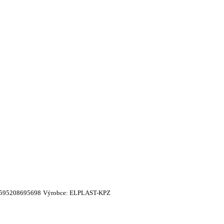
595208695698
Výrobce:
ELPLAST-KPZ