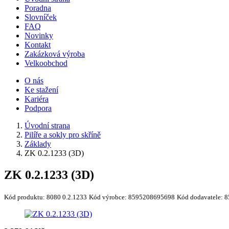
Poradna
Slovníček
FAQ
Novinky
Kontakt
Zakázková výroba
Velkoobchod
O nás
Ke stažení
Kariéra
Podpora
Úvodní strana
Pilíře a sokly pro skříně
Základy
ZK 0.2.1233 (3D)
ZK 0.2.1233 (3D)
Kód produktu:
8080 0.2.1233
Kód výrobce:
8595208695698
Kód dodavatele:
8