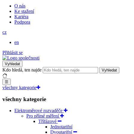
O nás
Ke stažení
Kariéra
Podpora
cz
en
Přihlásit se
Vyhledat
Kdo hledá, ten najde
Vyhledat
☰
všechny kategorie
všechny kategorie
Elektroměrové rozvaděče
Pro přímé měření
Třífázové
Jednotarifní
Dvoutarifní