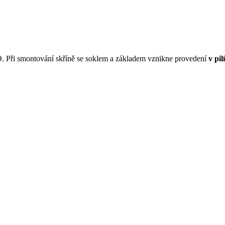
SO. Při smontování skříně se soklem a základem vznikne provedení
v pilí