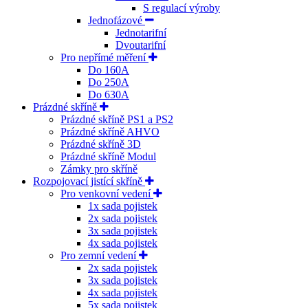
S regulací výroby
Jednofázové
Jednotarifní
Dvoutarifní
Pro nepřímé měření
Do 160A
Do 250A
Do 630A
Prázdné skříně
Prázdné skříně PS1 a PS2
Prázdné skříně AHVO
Prázdné skříně 3D
Prázdné skříně Modul
Zámky pro skříně
Rozpojovací jistící skříně
Pro venkovní vedení
1x sada pojistek
2x sada pojistek
3x sada pojistek
4x sada pojistek
Pro zemní vedení
2x sada pojistek
3x sada pojistek
4x sada pojistek
5x sada pojistek