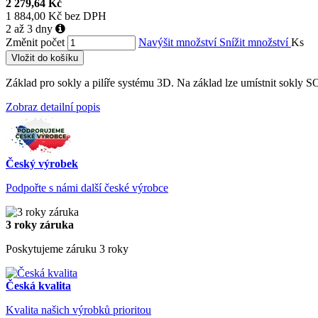
2 279,64 Kč
1 884,00 Kč bez DPH
2 až 3 dny
Změnit počet
Navýšit množství
Snížit množství
Ks
Vložit do košíku
Základ pro sokly a pilíře systému 3D. Na základ lze umístnit sokly 
Zobraz detailní popis
Český výrobek
Podpořte s námi další české výrobce
3 roky záruka
Poskytujeme záruku 3 roky
Česká kvalita
Kvalita našich výrobků prioritou