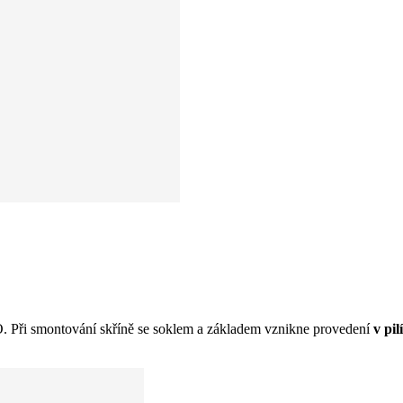
SO. Při smontování skříně se soklem a základem vznikne provedení
v pilí