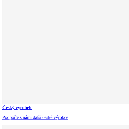
Český výrobek
Podpořte s námi další české výrobce