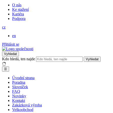
O nás
Ke stažení
Kariéra
Podpora
cz
en
Přihlásit se
Vyhledat
Kdo hledá, ten najde
Vyhledat
☰
Úvodní strana
Poradna
Slovníček
FAQ
Novinky
Kontakt
Zakázková výroba
Velkoobchod