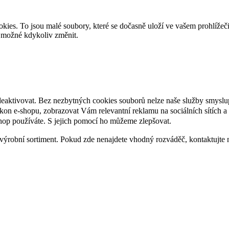
es. To jsou malé soubory, které se dočasně uloží ve vašem prohlížeč
je možné kdykoliv změnit.
deaktivovat. Bez nezbytných cookies souborů nelze naše služby smyslu
n e-shopu, zobrazovat Vám relevantní reklamu na sociálních sítích a 
hop používáte. S jejich pomocí ho můžeme zlepšovat.
výrobní sortiment. Pokud zde nenajdete vhodný rozváděč, kontaktujte 