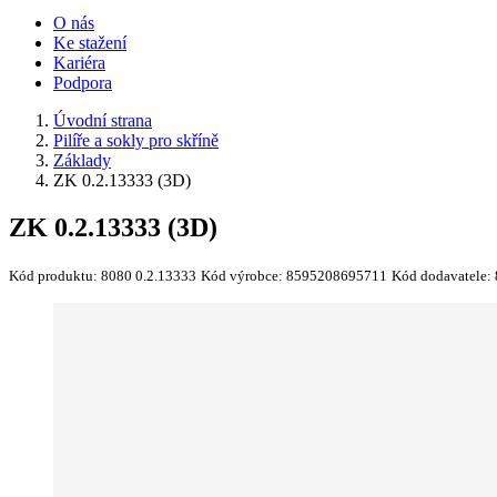
O nás
Ke stažení
Kariéra
Podpora
Úvodní strana
Pilíře a sokly pro skříně
Základy
ZK 0.2.13333 (3D)
ZK 0.2.13333 (3D)
Kód produktu:
8080 0.2.13333
Kód výrobce:
8595208695711
Kód dodavatele: