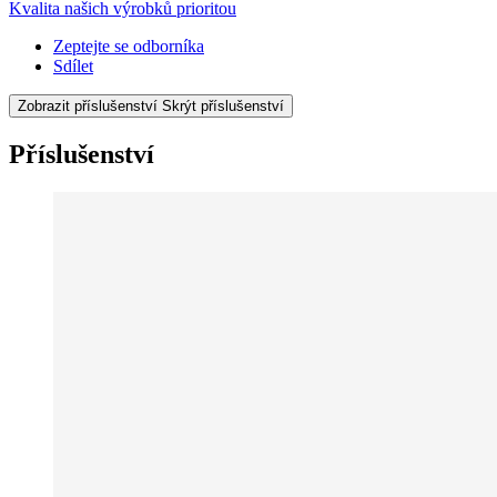
Kvalita našich výrobků prioritou
Zeptejte se odborníka
Sdílet
Zobrazit příslušenství
Skrýt příslušenství
Příslušenství