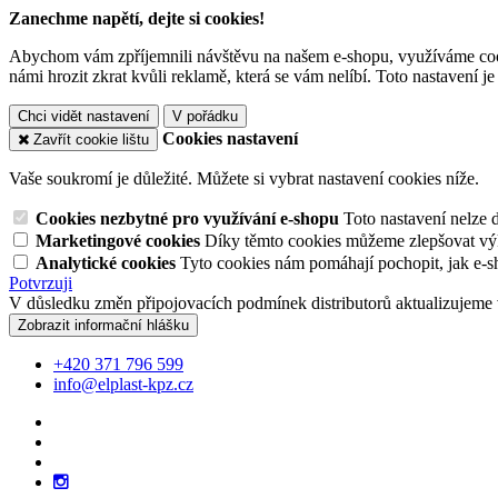
Zanechme napětí, dejte si cookies!
Abychom vám zpříjemnili návštěvu na našem e-shopu, využíváme cooki
námi hrozit zkrat kvůli reklamě, která se vám nelíbí. Toto nastavení 
Chci vidět nastavení
V pořádku
Cookies nastavení
Zavřít cookie lištu
Vaše soukromí je důležité. Můžete si vybrat nastavení cookies níže.
Cookies nezbytné pro využívání e-shopu
Toto nastavení nelze 
Marketingové cookies
Díky těmto cookies můžeme zlepšovat výko
Analytické cookies
Tyto cookies nám pomáhají pochopit, jak e-s
Potvrzuji
V důsledku změn připojovacích podmínek distributorů aktualizujeme 
Zobrazit informační hlášku
+420 371 796 599
info@elplast-kpz.cz