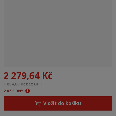
n
a
2 279,64 Kč
1 884,00 Kč bez DPH
2 AŽ 3 DNY
Vložit do košíku