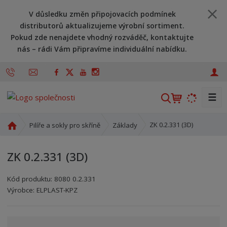
V důsledku změn připojovacích podmínek
distributorů aktualizujeme výrobní sortiment.
Pokud zde nenajdete vhodný rozváděč, kontaktujte
nás – rádi Vám připravíme individuální nabídku.
☰
V
y
h
Ú
ZK 0.2.331 (3D)
Pilíře a sokly pro skříně
Základy
l
v
o
e
ZK 0.2.331 (3D)
d
d
n
a
Kód produktu:
8080 0.2.331
í
t
Kód výrobce:
Kód dodavatele:
8595208613258
8595208613258
Výrobce:
ELPLAST-KPZ
s
t
r
a