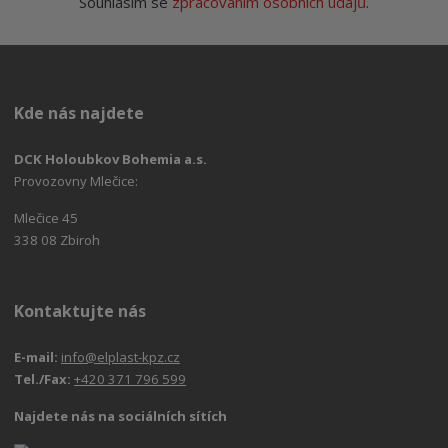
Souhlasím se
zpracováním osobních údajů
.
Kde nás najdete
DCK Holoubkov Bohemia a.s.
Provozovny Mlečice:
Mlečice 45
338 08 Zbiroh
Kontaktujte nás
E-mail:
info@elplast-kpz.cz
Tel./Fax:
+420 371 796 599
Najdete nás na sociálních sítích