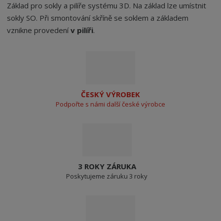
Základ pro sokly a pilíře systému 3D. Na základ lze umístnit
sokly SO. Při smontování skříně se soklem a základem
vznikne provedení
v pilíři
.
ČESKÝ VÝROBEK
Podpořte s námi další české výrobce
3 ROKY ZÁRUKA
Poskytujeme záruku 3 roky