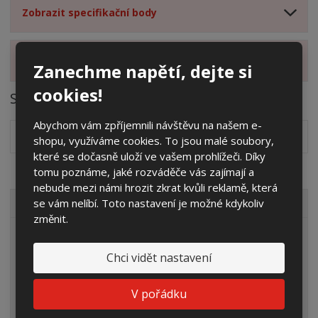
Zobrazit specifikační body
Zobrazit hodnocení produktu
Zanechme napětí, dejte si
cookies!
Soubory ke stažení
Abychom vám zpříjemnili návštěvu na našem e-
Návod k montáži základů
pdf
(119.07 Kb)
shopu, využíváme cookies. To jsou malé soubory,
které se dočasně uloží ve vašem prohlížeči. Díky
tomu poznáme, jaké rozváděče vás zajímají a
nebude mezi námi hrozit zkrat kvůli reklamě, která
se vám nelíbí. Toto nastavení je možné kdykoliv
VŠECHNY KATEGORIE
změnit.
Elektroměrové rozvaděče
Chci vidět nastavení
Prázdné skříně
Rozpojovací jistící skříně
V pořádku
Přípojkové skříně