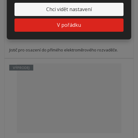
340,80 Kč bez DPH
Chci vidět nastavení
Koupit
V pořádku
SKLADEM
Jistič pro osazení do přímého elektroměrového rozvaděče.
VÝPRODEJ