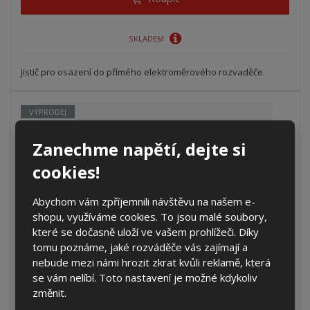
SKLADEM
Jistič pro osazení do přímého elektroměrového rozvaděče.
VÝPRODEJ
Zanechme napětí, dejte si
cookies!
Abychom vám zpříjemnili návštěvu na našem e-
shopu, využíváme cookies. To jsou malé soubory,
které se dočasně uloží ve vašem prohlížeči. Díky
tomu poznáme, jaké rozváděče vás zajímají a
nebude mezi námi hrozit zkrat kvůli reklamě, která
se vám nelíbí. Toto nastavení je možné kdykoliv
Jistič LPN-10B-3
změnit.
412,37 Kč