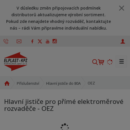
V důsledku změn připojovacích podmínek
distributorů aktualizujeme výrobní sortiment.
Pokud zde nenajdete vhodný rozváděč, kontaktujte
nás – rádi Vám připravíme individuální nabídku.
☰
V
y
h
l
Ú
OEZ
Příslušenství
Hlavní jističe do 80A
v
e
o
d
Hlavní jističe pro přímé elektroměrové
d
a
rozvaděče - OEZ
n
t
í
s
t