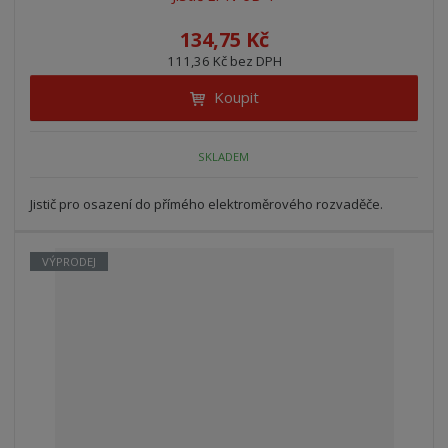
s
s
134,75 Kč
111,36 Kč bez DPH
Koupit
SKLADEM
Jistič pro osazení do přímého elektroměrového rozvaděče.
VÝPRODEJ