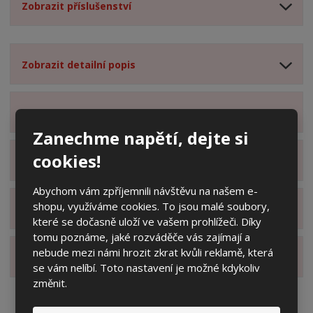
Zobrazit příslušenství
Zobrazit detailní popis
Zobrazit obsah balení
Zanechme napětí, dejte si
cookies!
Zobrazit specifikační body
Abychom vám zpříjemnili návštěvu na našem e-
shopu, využíváme cookies. To jsou malé soubory,
Zobrazit technické parametry
které se dočasně uloží ve vašem prohlížeči. Díky
tomu poznáme, jaké rozváděče vás zajímají a
nebude mezi námi hrozit zkrat kvůli reklamě, která
Zobrazit hodnocení produktu
se vám nelíbí. Toto nastavení je možné kdykoliv
změnit.