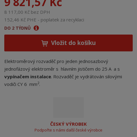
9 821,57 Kč
8 117,00 Kč bez DPH
152,46 Kč PHE - poplatek za recyklaci
DO 2 TÝDNŮ
Vložit do košíku
Elektroměrový rozvaděč pro jeden jednosazbový
jednofázový elektroměr s hlavním jističem do 25 A a s
vypínačem instalace
. Rozvaděč je vydrátován silovými
2
vodiči CY 6 mm
.
ČESKÝ VÝROBEK
Podpořte s námi další české výrobce