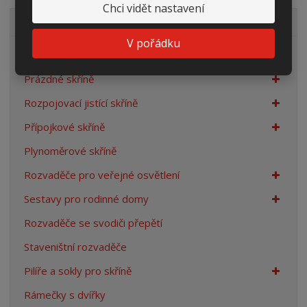
Chci vidět nastavení
VŠECHNY KATEGORIE
V pořádku
Elektroměrové rozvaděče
Prázdné skříně
Rozpojovací jistící skříně
Přípojkové skříně
Plynoměrové skříně
Rozvaděče pro veřejné osvětlení
Sestavy pro rodinné domy
Rozvaděče se svodiči přepětí
Staveništní rozvaděče
Pilíře a sokly pro skříně
Rámečky s dvířky