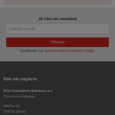
Ať vám nic neunikne
Přihlásit
Souhlasím se
zpracováním osobních údajů
.
Kde nás najdete
DCK Holoubkov Bohemia a.s.
Provozovny Mlečice:
Mlečice 45
338 08 Zbiroh