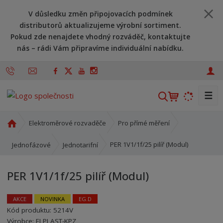
V důsledku změn připojovacích podmínek
distributorů aktualizujeme výrobní sortiment.
Pokud zde nenajdete vhodný rozváděč, kontaktujte
nás – rádi Vám připravíme individuální nabídku.
☰
V
y
h
Ú
Elektroměrové rozvaděče
Pro přímé měření
l
v
o
e
PER 1V1/1f/25 pilíř (Modul)
Jednofázové
Jednotarifní
d
d
n
a
PER 1V1/1f/25 pilíř (Modul)
í
t
s
t
AKCE
NOVINKA
EG.D
r
Kód produktu:
5214V
Kód výrobce:
Kód dodavatele:
8595208657306
8595208657306
a
Výrobce:
ELPLAST-KPZ