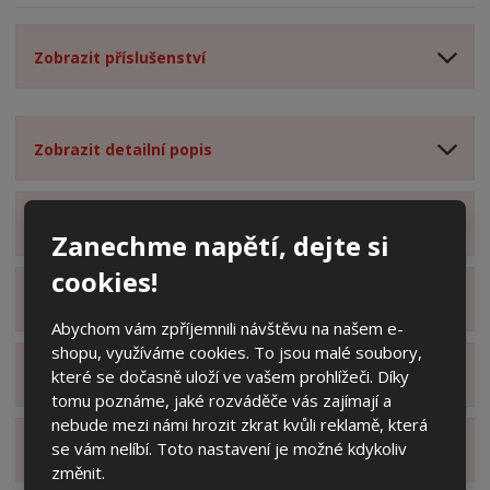
Zobrazit příslušenství
Zobrazit detailní popis
Zobrazit obsah balení
Zanechme napětí, dejte si
cookies!
Zobrazit specifikační body
Abychom vám zpříjemnili návštěvu na našem e-
shopu, využíváme cookies. To jsou malé soubory,
které se dočasně uloží ve vašem prohlížeči. Díky
Zobrazit technické parametry
tomu poznáme, jaké rozváděče vás zajímají a
nebude mezi námi hrozit zkrat kvůli reklamě, která
se vám nelíbí. Toto nastavení je možné kdykoliv
Zobrazit hodnocení produktu
změnit.