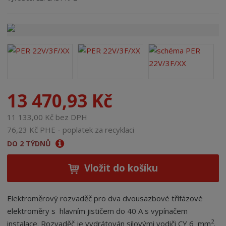
n
a
13 470,93 Kč
11 133,00 Kč bez DPH
76,23 Kč PHE - poplatek za recyklaci
DO 2 TÝDNŮ
Vložit do košíku
Elektroměrový rozvaděč pro dva dvousazbové třífázové
elektroměry s hlavním jističem do 40 A s vypínačem
2
instalace. Rozvaděč je vydrátován silovými vodiči CY 6 mm
.