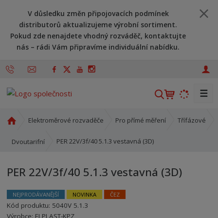
V důsledku změn připojovacích podmínek
distributorů aktualizujeme výrobní sortiment.
Pokud zde nenajdete vhodný rozváděč, kontaktujte
nás – rádi Vám připravíme individuální nabídku.
☰
V
y
h
Ú
Elektroměrové rozvaděče
Pro přímé měření
Třífázové
l
v
o
e
PER 22V/3f/40 5.1.3 vestavná (3D)
Dvoutarifní
d
d
n
a
PER 22V/3f/40 5.1.3 vestavná (3D)
í
t
s
t
NEJPRODÁVANĚJŠÍ
NOVINKA
ČEZ
r
Kód produktu:
5040V 5.1.3
Kód výrobce:
Kód dodavatele:
8595208629457
8595208629457
a
Výrobce:
ELPLAST-KPZ