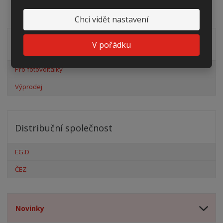
Chci vidět nastavení
V pořádku
Akční nabídky
Pro fotovoltaiky
Výprodej
Distribuční společnost
EG.D
ČEZ
Novinky