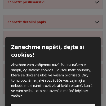
Zobrazit příslušenství
Zobrazit detailní popis
Zobrazit obsah balení
Zanechme napětí, dejte si
cookies!
Zobrazit specifikační body
Abychom vám zpříjemnili návštěvu na našem e-
shopu, využíváme cookies. To jsou malé soubory,
Zobrazit technické parametry
které se dočasně uloží ve vašem prohlížeči. Díky
tomu poznáme, jaké rozváděče vás zajímají a
nebude mezi námi hrozit zkrat kvůli reklamě, která
Zobrazit hodnocení produktu
se vám nelíbí. Toto nastavení je možné kdykoliv
změnit.