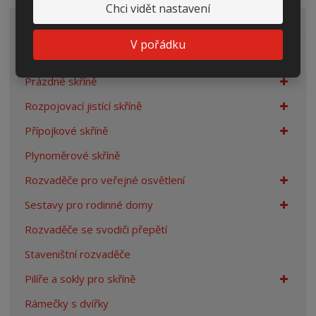
Chci vidět nastavení
VŠECHNY KATEGORIE
V pořádku
Elektroměrové rozvaděče
Prázdné skříně
Rozpojovací jistící skříně
Přípojkové skříně
Plynoměrové skříně
Rozvaděče pro veřejné osvětlení
Sestavy pro rodinné domy
Rozvaděče se svodiči přepětí
Staveništní rozvaděče
Pilíře a sokly pro skříně
Rámečky s dvířky