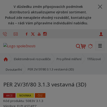
V důsledku změn připojovacích podmínek
distributorů aktualizujeme výrobní sortiment.
Pokud zde nenajdete vhodný rozváděč, kontaktujte
nás – rádi Vám připravíme individuální nabídku.
☰
V
y
h
Ú
Elektroměrové rozvaděče
Pro přímé měření
Třífázové
l
v
o
e
PER 2V/3f/80 3.1.3 vestavná (3D)
Dvoutarifní
d
d
n
a
PER 2V/3f/80 3.1.3 vestavná (3D)
í
t
s
t
AKCE
NOVINKA
ČEZ
r
Kód produktu:
5083V 3.1.3
Kód výrobce:
Kód dodavatele:
8595208688577
8595208688577
a
Výrobce:
ELPLAST-KPZ