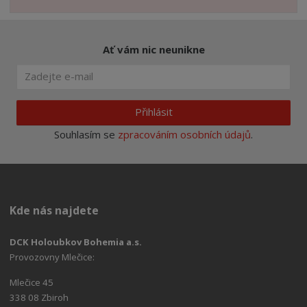
Ať vám nic neunikne
Přihlásit
Souhlasím se
zpracováním osobních údajů
.
Kde nás najdete
DCK Holoubkov Bohemia a.s.
Provozovny Mlečice:
Mlečice 45
338 08 Zbiroh