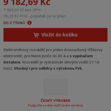
9 182,69 Kč
7 589,00 Kč bez DPH
76,23 Kč PHE - poplatek za recyklaci
DO 2 TÝDNŮ
Vložit do košíku
Elektroměrový rozváděč pro jeden dvousazbový třífázový
elektroměr, pro hlavní jističe do 80 A a
s vypínačem
instalace
. Rozváděč je vydrátován silovými vodiči CY 16
mm2.
Vhodný i pro odběry s výrobnou FVE.
ČESKÝ VÝROBEK
Podpořte s námi další české výrobce