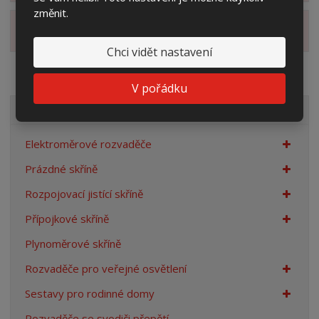
změnit.
Zobrazit alternativní produkty
Chci vidět nastavení
V pořádku
VŠECHNY KATEGORIE
Elektroměrové rozvaděče
Prázdné skříně
Rozpojovací jistící skříně
Přípojkové skříně
Plynoměrové skříně
Rozvaděče pro veřejné osvětlení
Sestavy pro rodinné domy
Rozvaděče se svodiči přepětí