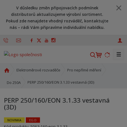
V důsledku změn připojovacích podmínek
distributorů aktualizujeme výrobní sortiment.
Pokud zde nenajdete vhodný rozváděč, kontaktujte
nás – rádi Vám připravíme individuální nabídku.
☰
V
y
h
Ú
Elektroměrové rozvaděče
Pro nepřímé měření
l
v
o
e
PERP 250/160/EON 3.1.33 vestavná (3D)
Do 250A
d
d
n
a
PERP 250/160/EON 3.1.33 vestavná
í
t
(3D)
s
t
r
NOVINKA
EG.D
a
Kód produktu:
5063-160-eon 3.1.33