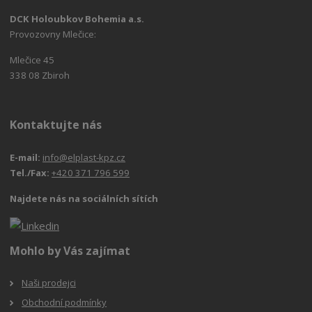
DCK Holoubkov Bohemia a.s.
Provozovny Mlečice:
Mlečice 45
338 08 Zbiroh
Kontaktujte nás
E-mail:
info@elplast-kpz.cz
Tel./Fax:
+420 371 796 599
Najdete nás na sociálních sítích
Mohlo by Vás zajímat
Naši prodejci
Obchodní podmínky