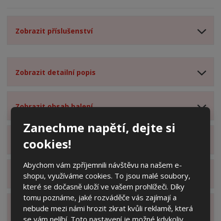
Zobrazit příslušenství
Zobrazit detailní popis
Zobrazit obsah balení
Zanechme napětí, dejte si
cookies!
Zobrazit specifikační body
Abychom vám zpříjemnili návštěvu na našem e-
Zobrazit technické parametry
shopu, využíváme cookies. To jsou malé soubory,
které se dočasně uloží ve vašem prohlížeči. Díky
tomu poznáme, jaké rozváděče vás zajímají a
nebude mezi námi hrozit zkrat kvůli reklamě, která
Zobrazit hodnocení produktu
se vám nelíbí. Toto nastavení je možné kdykoliv