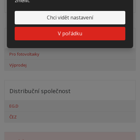
změnit.
zálisků ve formátu PDF
pdf
(60.24 Kb)
Chci vidět nastavení
V pořádku
Akční nabídky
Pro fotovoltaiky
Výprodej
Distribuční společnost
EG.D
ČEZ