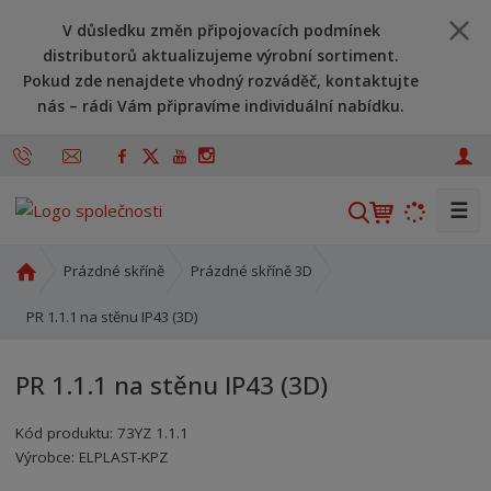
V důsledku změn připojovacích podmínek
distributorů aktualizujeme výrobní sortiment.
Pokud zde nenajdete vhodný rozváděč, kontaktujte
nás – rádi Vám připravíme individuální nabídku.
☰
V
y
h
Ú
Prázdné skříně
Prázdné skříně 3D
l
v
o
PR 1.1.1 na stěnu IP43 (3D)
e
d
d
n
a
PR 1.1.1 na stěnu IP43 (3D)
í
t
s
Kód produktu:
73YZ 1.1.1
t
Kód výrobce:
Kód dodavatele:
8595208618895
8595208618895
Výrobce:
ELPLAST-KPZ
r
a