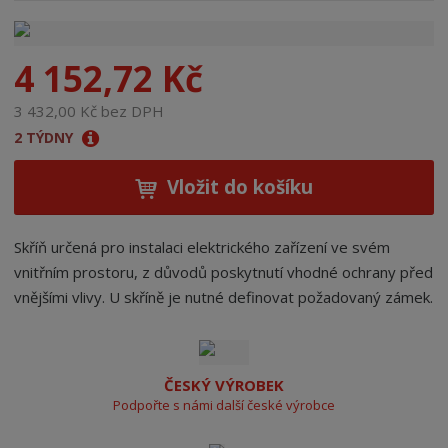
n
a
4 152,72 Kč
3 432,00 Kč bez DPH
2 TÝDNY
Vložit do košíku
Skříň určená pro instalaci elektrického zařízení ve svém
vnitřním prostoru, z důvodů poskytnutí vhodné ochrany před
vnějšími vlivy. U skříně je nutné definovat požadovaný zámek.
ČESKÝ VÝROBEK
Podpořte s námi další české výrobce