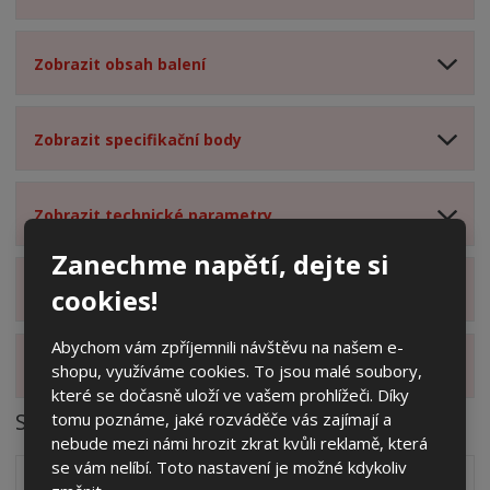
Zobrazit obsah balení
Zobrazit specifikační body
Zobrazit technické parametry
Zanechme napětí, dejte si
Zobrazit hodnocení produktu
cookies!
Abychom vám zpříjemnili návštěvu na našem e-
Zobrazit alternativní produkty
shopu, využíváme cookies. To jsou malé soubory,
které se dočasně uloží ve vašem prohlížeči. Díky
Soubory ke stažení
tomu poznáme, jaké rozváděče vás zajímají a
nebude mezi námi hrozit zkrat kvůli reklamě, která
se vám nelíbí. Toto nastavení je možné kdykoliv
Zakótovaný nákres skříně systému 3D včetně rozložení