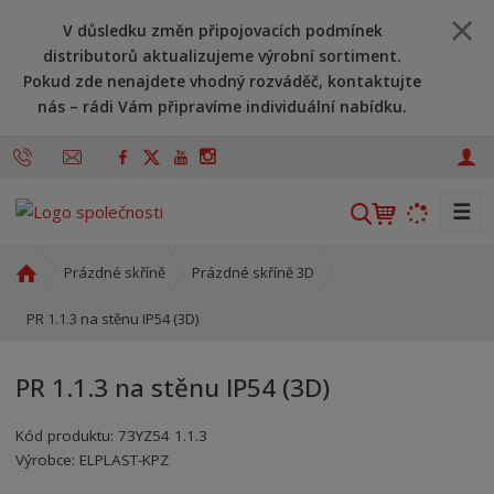
V důsledku změn připojovacích podmínek
distributorů aktualizujeme výrobní sortiment.
Pokud zde nenajdete vhodný rozváděč, kontaktujte
nás – rádi Vám připravíme individuální nabídku.
☰
V
y
h
Ú
Prázdné skříně
Prázdné skříně 3D
l
v
o
PR 1.1.3 na stěnu IP54 (3D)
e
d
d
n
a
PR 1.1.3 na stěnu IP54 (3D)
í
t
s
Kód produktu:
73YZ54 1.1.3
t
Kód výrobce:
Kód dodavatele:
8595208640230
8595208640230
Výrobce:
ELPLAST-KPZ
r
a