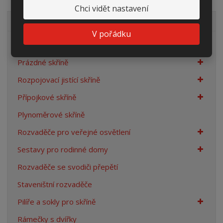
Chci vidět nastavení
VŠECHNY KATEGORIE
V pořádku
Elektroměrové rozvaděče
Prázdné skříně
Rozpojovací jistící skříně
Přípojkové skříně
Plynoměrové skříně
Rozvaděče pro veřejné osvětlení
Sestavy pro rodinné domy
Rozvaděče se svodiči přepětí
Staveništní rozvaděče
Pilíře a sokly pro skříně
Rámečky s dvířky