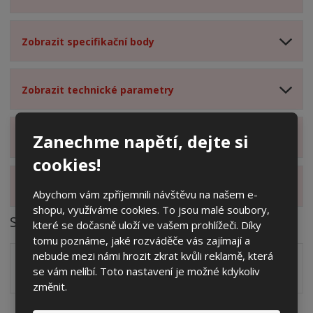
Zobrazit specifikační body
Zobrazit technické parametry
Zanechme napětí, dejte si
Zobrazit hodnocení produktu
cookies!
Zobrazit alternativní produkty
Abychom vám zpříjemnili návštěvu na našem e-
shopu, využíváme cookies. To jsou malé soubory,
Soubory ke stažení
které se dočasně uloží ve vašem prohlížeči. Díky
tomu poznáme, jaké rozváděče vás zajímají a
nebude mezi námi hrozit zkrat kvůli reklamě, která
Zakótovaný nákres skříně systému 3D včetně rozložení
se vám nelíbí. Toto nastavení je možné kdykoliv
zálisků ve formátu PDF
pdf
(60.24 Kb)
změnit.