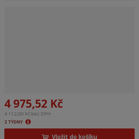
n
a
4 975,52 Kč
4 112,00 Kč bez DPH
2 TÝDNY
Vložit do košíku