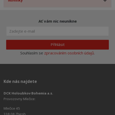
Novinky
Ať vám nic neunikne
Přihlásit
Souhlasím se
zpracováním osobních údajů
.
Kde nás najdete
DCK Holoubkov Bohemia a.s.
Provozovny Mlečice:
Mlečice 45
338 08 Zbiroh