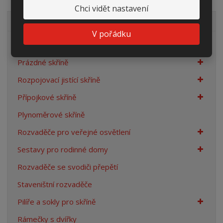
Chci vidět nastavení
VŠECHNY KATEGORIE
V pořádku
Elektroměrové rozvaděče
Prázdné skříně
Rozpojovací jistící skříně
Přípojkové skříně
Plynoměrové skříně
Rozvaděče pro veřejné osvětlení
Sestavy pro rodinné domy
Rozvaděče se svodiči přepětí
Staveništní rozvaděče
Pilíře a sokly pro skříně
Rámečky s dvířky