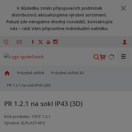
V důsledku změn připojovacích podmínek
distributorů aktualizujeme výrobní sortiment.
Pokud zde nenajdete vhodný rozváděč, kontaktujte
nás – rádi Vám připravíme individuální nabídku.
☰
V
y
h
Ú
Prázdné skříně
Prázdné skříně 3D
l
v
o
PR 1.2.1 na sokl IP43 (3D)
e
d
d
n
a
PR 1.2.1 na sokl IP43 (3D)
í
t
s
Kód produktu:
74YZ 1.2.1
t
Kód výrobce:
Kód dodavatele:
8595208606038
8595208606038
Výrobce:
ELPLAST-KPZ
r
a