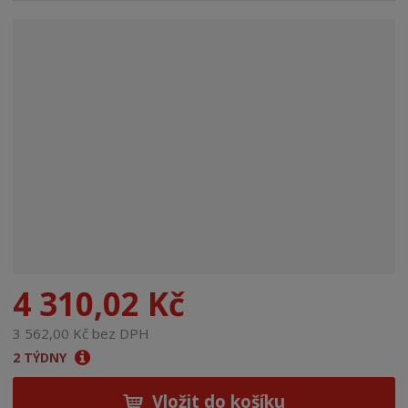
n
a
4 310,02 Kč
3 562,00 Kč bez DPH
2 TÝDNY
Vložit do košíku