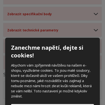
Zobrazit specifikační body
Zobrazit technické parametry
Zanechme napětí, dejte si
Zobrazit hodnocení produktu
cookies!
Zobrazit alternativní produkty
Abychom vám zpříjemnili návštěvu na našem e-
shopu, využíváme cookies. To jsou malé soubory,
Soubory ke stažení
které se dočasně uloží ve vašem prohlížeči. Díky
tomu poznáme, jaké rozváděče vás zajímají a
nebude mezi námi hrozit zkrat kvůli reklamě, která
Zakótovaný nákres skříně systému 3D včetně rozložení
se vám nelíbí. Toto nastavení je možné kdykoliv
zálisků ve formátu PDF
pdf
(60.24 Kb)
změnit.