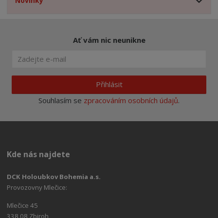
Novinky
Ať vám nic neunikne
Přihlásit
Souhlasím se
zpracováním osobních údajů
.
Kde nás najdete
DCK Holoubkov Bohemia a.s.
Provozovny Mlečice:
Mlečice 45
338 08 Zbiroh