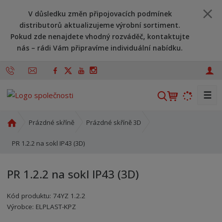
V důsledku změn připojovacích podmínek
distributorů aktualizujeme výrobní sortiment.
Pokud zde nenajdete vhodný rozváděč, kontaktujte
nás – rádi Vám připravíme individuální nabídku.
☰
V
y
h
Ú
Prázdné skříně
Prázdné skříně 3D
l
v
o
PR 1.2.2 na sokl IP43 (3D)
e
d
d
n
a
PR 1.2.2 na sokl IP43 (3D)
í
t
s
Kód produktu:
74YZ 1.2.2
t
Kód výrobce:
Kód dodavatele:
8595208608032
8595208608032
Výrobce:
ELPLAST-KPZ
r
a