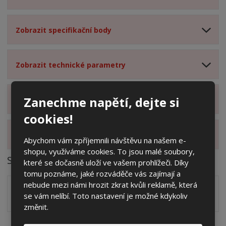
Zobrazit specifikační body
Zobrazit technické parametry
Zanechme napětí, dejte si
Zobrazit hodnocení produktu
cookies!
Zobrazit alternativní produkty
Abychom vám zpříjemnili návštěvu na našem e-
shopu, využíváme cookies. To jsou malé soubory,
Soubory ke stažení
které se dočasně uloží ve vašem prohlížeči. Díky
tomu poznáme, jaké rozváděče vás zajímají a
nebude mezi námi hrozit zkrat kvůli reklamě, která
Zakótovaný nákres skříně systému 3D včetně rozložení
se vám nelíbí. Toto nastavení je možné kdykoliv
zálisků ve formátu PDF
pdf
(60.24 Kb)
změnit.