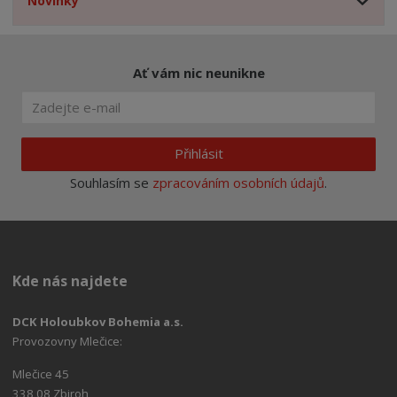
Novinky
Ať vám nic neunikne
Přihlásit
Souhlasím se
zpracováním osobních údajů
.
Kde nás najdete
DCK Holoubkov Bohemia a.s.
Provozovny Mlečice:
Mlečice 45
338 08 Zbiroh