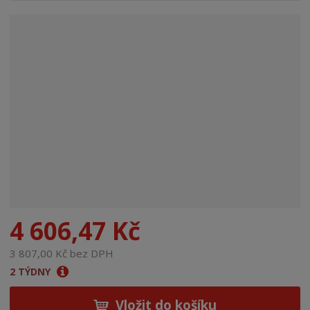
n
a
4 606,47 Kč
3 807,00 Kč bez DPH
2 TÝDNY
Vložit do košíku