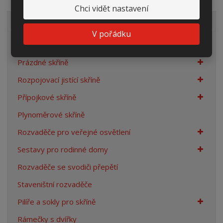
Chci vidět nastavení
VŠECHNY KATEGORIE
V pořádku
Elektroměrové rozvaděče
Prázdné skříně
Rozpojovací jistící skříně
Přípojkové skříně
Plynoměrové skříně
Rozvaděče pro veřejné osvětlení
Sestavy pro rodinné domy
Rozvaděče se svodiči přepětí
Staveništní rozvaděče
Pilíře a sokly pro skříně
Rámečky s dvířky