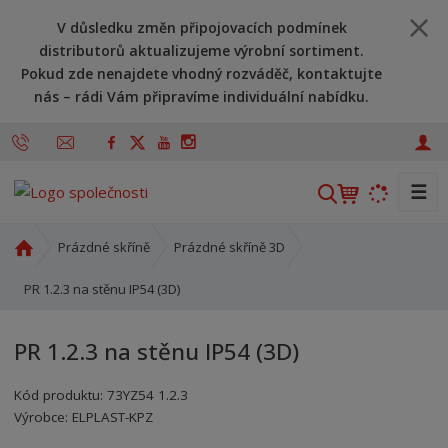
V důsledku změn připojovacích podmínek
distributorů aktualizujeme výrobní sortiment.
Pokud zde nenajdete vhodný rozváděč, kontaktujte
nás – rádi Vám připravíme individuální nabídku.
☰
V
y
h
Ú
Prázdné skříně
Prázdné skříně 3D
l
v
o
PR 1.2.3 na stěnu IP54 (3D)
e
d
d
n
a
PR 1.2.3 na stěnu IP54 (3D)
í
t
s
Kód produktu:
73YZ54 1.2.3
t
Kód výrobce:
Kód dodavatele:
8595208640544
8595208640544
Výrobce:
ELPLAST-KPZ
r
a