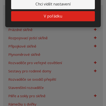
Chci vidět nastavení
VŠECHNY KATEGORIE
V pořádku
Elektroměrové rozvaděče
Prázdné skříně
Rozpojovací jistící skříně
Přípojkové skříně
Plynoměrové skříně
Rozvaděče pro veřejné osvětlení
Sestavy pro rodinné domy
Rozvaděče se svodiči přepětí
Staveništní rozvaděče
Pilíře a sokly pro skříně
Rámečky s dvířky