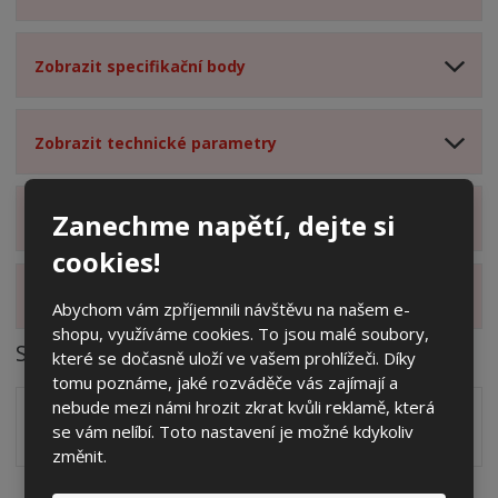
Zobrazit specifikační body
Zobrazit technické parametry
Zanechme napětí, dejte si
Zobrazit hodnocení produktu
cookies!
Zobrazit alternativní produkty
Abychom vám zpříjemnili návštěvu na našem e-
shopu, využíváme cookies. To jsou malé soubory,
Soubory ke stažení
které se dočasně uloží ve vašem prohlížeči. Díky
tomu poznáme, jaké rozváděče vás zajímají a
nebude mezi námi hrozit zkrat kvůli reklamě, která
Zakótovaný nákres skříně systému 3D včetně rozložení
se vám nelíbí. Toto nastavení je možné kdykoliv
zálisků ve formátu PDF
pdf
(60.24 Kb)
změnit.