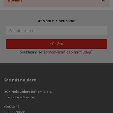
Novinky
Ať vám nic neunikne
Přihlásit
Souhlasím se
zpracováním osobních údajů
.
Kde nás najdete
DCK Holoubkov Bohemia a.s.
Provozovny Mlečice:
Mlečice 45
338 08 Zbiroh