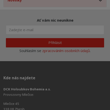
Novinky
Ať vám nic neunikne
Přihlásit
Souhlasím se
zpracováním osobních údajů
.
Kde nás najdete
DCK Holoubkov Bohemia a.s.
Provozovny Mlečice:
Mlečice 45
338 08 Zbiroh