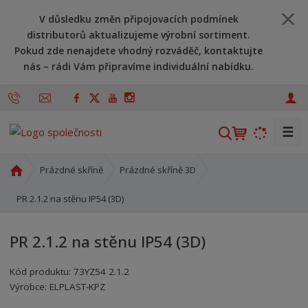
V důsledku změn připojovacích podmínek
distributorů aktualizujeme výrobní sortiment.
Pokud zde nenajdete vhodný rozváděč, kontaktujte
nás – rádi Vám připravíme individuální nabídku.
☰
V
y
h
Ú
Prázdné skříně
Prázdné skříně 3D
l
v
o
PR 2.1.2 na stěnu IP54 (3D)
e
d
d
n
a
PR 2.1.2 na stěnu IP54 (3D)
í
t
s
Kód produktu:
73YZ54 2.1.2
t
Kód výrobce:
Kód dodavatele:
8595208689758
8595208689758
Výrobce:
ELPLAST-KPZ
r
a