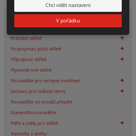
Chci vidět nastavení
VŠECHNY KATEGORIE
V pořádku
Elektroměrové rozvaděče
Prázdné skříně
Rozpojovací jistící skříně
Přípojkové skříně
Plynoměrové skříně
Rozvaděče pro veřejné osvětlení
Sestavy pro rodinné domy
Rozvaděče se svodiči přepětí
Staveništní rozvaděče
Pilíře a sokly pro skříně
Rámečky s dvířky