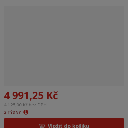
n
a
4 991,25 Kč
4 125,00 Kč bez DPH
2 TÝDNY
Vložit do košíku