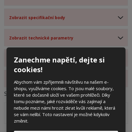
Zobrazit specifikační body
Zobrazit technické parametry
Zanechme napětí, dejte si
Zobrazit hodnocení produktu
cookies!
Zobrazit alternativní produkty
Abychom vám zpříjemnili návštěvu na našem e-
shopu, využíváme cookies. To jsou malé soubory,
Soubory ke stažení
které se dočasně uloží ve vašem prohlížeči. Díky
tomu poznáme, jaké rozváděče vás zajímají a
nebude mezi námi hrozit zkrat kvůli reklamě, která
Zakótovaný nákres skříně systému 3D včetně rozložení
se vám nelíbí. Toto nastavení je možné kdykoliv
zálisků ve formátu PDF
pdf
(60.24 Kb)
změnit.