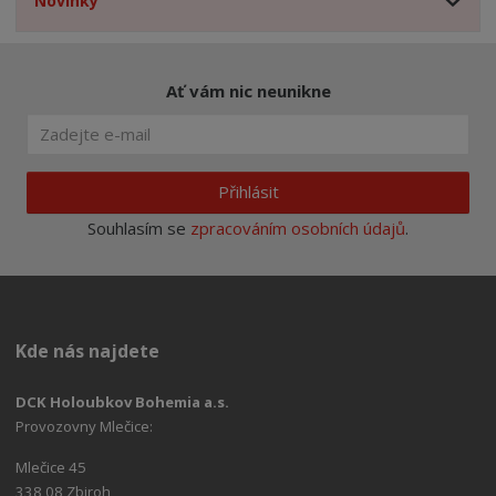
Novinky
Ať vám nic neunikne
Přihlásit
Souhlasím se
zpracováním osobních údajů
.
Kde nás najdete
DCK Holoubkov Bohemia a.s.
Provozovny Mlečice:
Mlečice 45
338 08 Zbiroh