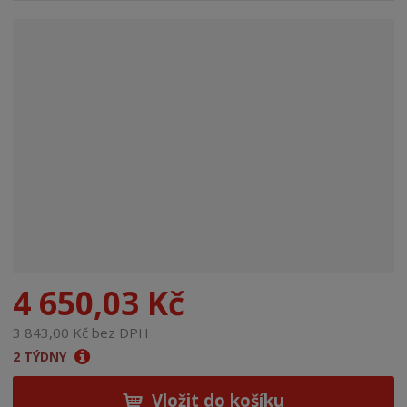
n
a
4 650,03 Kč
3 843,00 Kč bez DPH
2 TÝDNY
Vložit do košíku