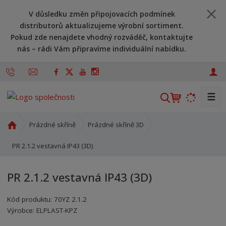
V důsledku změn připojovacích podmínek
distributorů aktualizujeme výrobní sortiment.
Pokud zde nenajdete vhodný rozváděč, kontaktujte
nás – rádi Vám připravíme individuální nabídku.
☰
V
y
h
Ú
Prázdné skříně
Prázdné skříně 3D
l
v
o
PR 2.1.2 vestavná IP43 (3D)
e
d
d
n
a
PR 2.1.2 vestavná IP43 (3D)
í
t
s
Kód produktu:
70YZ 2.1.2
t
Kód výrobce:
Kód dodavatele:
8595208609220
8595208609220
Výrobce:
ELPLAST-KPZ
r
a