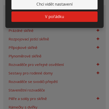
Chci vidět nastavení
VŠECHNY KATEGORIE
V pořádku
Elektroměrové rozvaděče
Prázdné skříně
Rozpojovací jistící skříně
Přípojkové skříně
Plynoměrové skříně
Rozvaděče pro veřejné osvětlení
Sestavy pro rodinné domy
Rozvaděče se svodiči přepětí
Staveništní rozvaděče
Pilíře a sokly pro skříně
Rámečky s dvířky