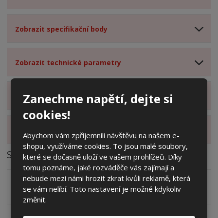
Zobrazit specifikační body
Zobrazit technické parametry
Zanechme napětí, dejte si
Zobrazit hodnocení produktu
cookies!
Zobrazit alternativní produkty
Abychom vám zpříjemnili návštěvu na našem e-
shopu, využíváme cookies. To jsou malé soubory,
Soubory ke stažení
které se dočasně uloží ve vašem prohlížeči. Díky
tomu poznáme, jaké rozváděče vás zajímají a
nebude mezi námi hrozit zkrat kvůli reklamě, která
Zakótovaný nákres skříně systému 3D včetně rozložení
se vám nelíbí. Toto nastavení je možné kdykoliv
zálisků ve formátu PDF
pdf
(60.24 Kb)
změnit.