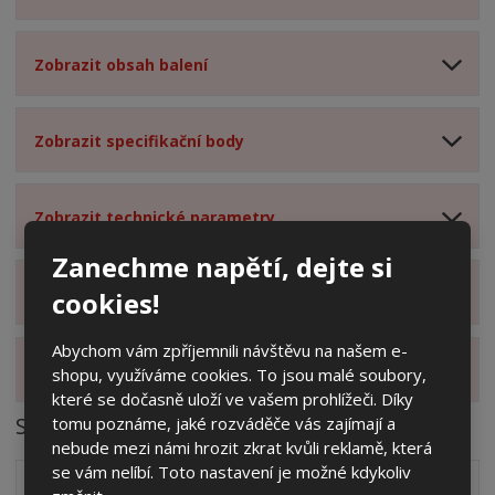
Zobrazit obsah balení
Zobrazit specifikační body
Zobrazit technické parametry
Zanechme napětí, dejte si
Zobrazit hodnocení produktu
cookies!
Abychom vám zpříjemnili návštěvu na našem e-
Zobrazit alternativní produkty
shopu, využíváme cookies. To jsou malé soubory,
které se dočasně uloží ve vašem prohlížeči. Díky
Soubory ke stažení
tomu poznáme, jaké rozváděče vás zajímají a
nebude mezi námi hrozit zkrat kvůli reklamě, která
se vám nelíbí. Toto nastavení je možné kdykoliv
Zakótovaný nákres skříně systému 3D včetně rozložení