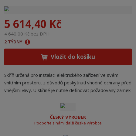
n
a
5 614,40 Kč
4 640,00 Kč bez DPH
2 TÝDNY
Vložit do košíku
Skříň určená pro instalaci elektrického zařízení ve svém
vnitřním prostoru, z důvodů poskytnutí vhodné ochrany před
vnějšími vlivy. U skříně je nutné definovat požadovaný zámek.
ČESKÝ VÝROBEK
Podpořte s námi další české výrobce