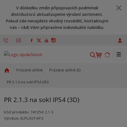
V důsledku změn připojovacích podmínek
distributorů aktualizujeme výrobní sortiment.
Pokud zde nenajdete vhodný rozváděč, kontaktujte
nás – rádi Vám připravíme individuální nabídku.
☰
V
y
h
Ú
Prázdné skříně
Prázdné skříně 3D
l
v
o
PR 2.1.3 na sokl IP54 (3D)
e
d
d
n
a
PR 2.1.3 na sokl IP54 (3D)
í
t
s
Kód produktu:
74YZ54 2.1.3
t
Kód výrobce:
Kód dodavatele:
8595208696428
8595208696428
Výrobce:
ELPLAST-KPZ
r
a