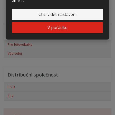
změnit.
zálisků ve formátu PDF
pdf
(60.24 Kb)
Chci vidět nastavení
V pořádku
Akční nabídky
Pro fotovoltaiky
Výprodej
Distribuční společnost
EG.D
ČEZ