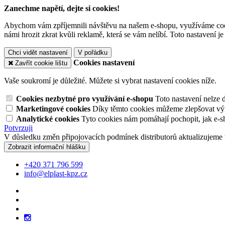
Zanechme napětí, dejte si cookies!
Abychom vám zpříjemnili návštěvu na našem e-shopu, využíváme cooki
námi hrozit zkrat kvůli reklamě, která se vám nelíbí. Toto nastavení 
Chci vidět nastavení
V pořádku
Cookies nastavení
Zavřít cookie lištu
Vaše soukromí je důležité. Můžete si vybrat nastavení cookies níže.
Cookies nezbytné pro využívání e-shopu
Toto nastavení nelze 
Marketingové cookies
Díky těmto cookies můžeme zlepšovat výko
Analytické cookies
Tyto cookies nám pomáhají pochopit, jak e-s
Potvrzuji
V důsledku změn připojovacích podmínek distributorů aktualizujeme 
Zobrazit informační hlášku
+420 371 796 599
info@elplast-kpz.cz