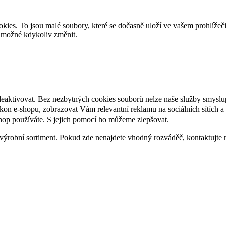
es. To jsou malé soubory, které se dočasně uloží ve vašem prohlížeč
je možné kdykoliv změnit.
deaktivovat. Bez nezbytných cookies souborů nelze naše služby smyslu
n e-shopu, zobrazovat Vám relevantní reklamu na sociálních sítích a 
hop používáte. S jejich pomocí ho můžeme zlepšovat.
výrobní sortiment. Pokud zde nenajdete vhodný rozváděč, kontaktujte 