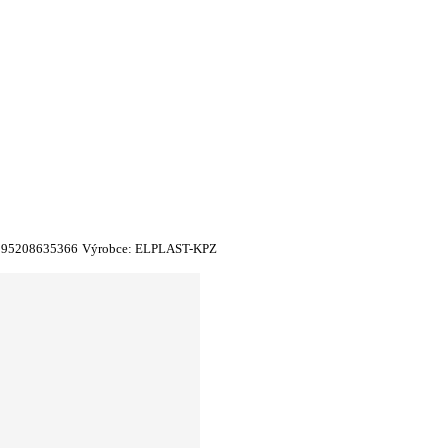
595208635366
Výrobce:
ELPLAST-KPZ