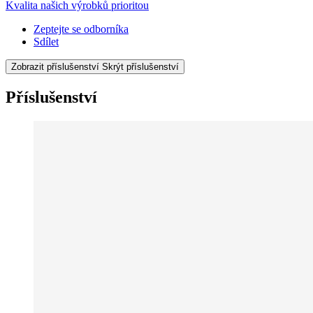
Kvalita našich výrobků prioritou
Zeptejte se odborníka
Sdílet
Zobrazit příslušenství
Skrýt příslušenství
Příslušenství