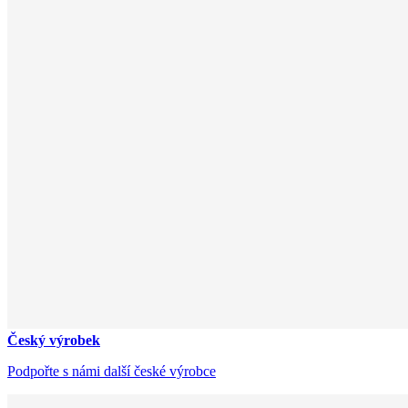
Český výrobek
Podpořte s námi další české výrobce