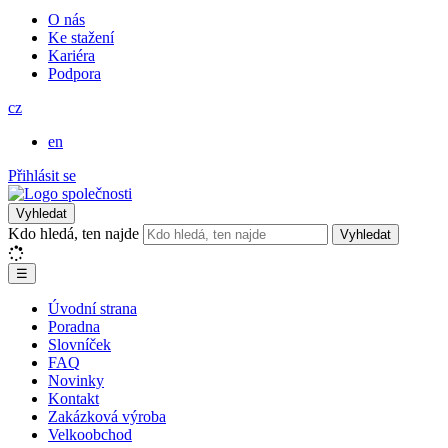
O nás
Ke stažení
Kariéra
Podpora
cz
en
Přihlásit se
Vyhledat
Kdo hledá, ten najde
Vyhledat
☰
Úvodní strana
Poradna
Slovníček
FAQ
Novinky
Kontakt
Zakázková výroba
Velkoobchod