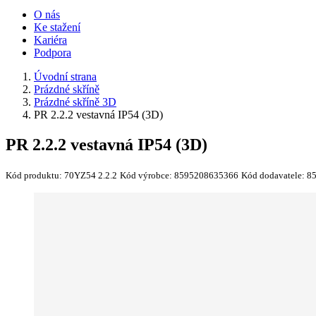
O nás
Ke stažení
Kariéra
Podpora
Úvodní strana
Prázdné skříně
Prázdné skříně 3D
PR 2.2.2 vestavná IP54 (3D)
PR 2.2.2 vestavná IP54 (3D)
Kód produktu:
70YZ54 2.2.2
Kód výrobce:
8595208635366
Kód dodavatele:
8