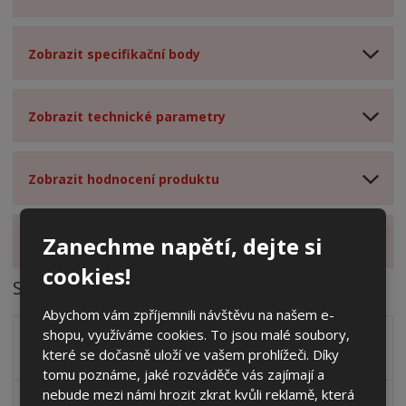
Zobrazit specifikační body
Zobrazit technické parametry
Zobrazit hodnocení produktu
Zanechme napětí, dejte si
Zobrazit alternativní produkty
cookies!
Soubory ke stažení
Abychom vám zpříjemnili návštěvu na našem e-
shopu, využíváme cookies. To jsou malé soubory,
Zakótovaný nákres skříně systému 3D včetně rozložení
které se dočasně uloží ve vašem prohlížeči. Díky
zálisků ve formátu PDF
pdf
(60.24 Kb)
tomu poznáme, jaké rozváděče vás zajímají a
nebude mezi námi hrozit zkrat kvůli reklamě, která
Nárys skříň
dwg
(47.32 Kb)