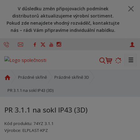
V důsledku změn připojovacích podmínek
distributorů aktualizujeme výrobní sortiment.
Pokud zde nenajdete vhodný rozváděč, kontaktujte
nás – rádi Vám připravíme individuální nabídku.
☰
V
y
h
Ú
Prázdné skříně
Prázdné skříně 3D
l
v
o
PR 3.1.1 na sokl IP43 (3D)
e
d
d
n
a
PR 3.1.1 na sokl IP43 (3D)
í
t
s
Kód produktu:
74YZ 3.1.1
t
Kód výrobce:
Kód dodavatele:
8595208606083
8595208606083
Výrobce:
ELPLAST-KPZ
r
a