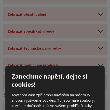
Zobrazit obsah balení
Zobrazit specifikační body
Zobrazit technické parametry
Zobrazit hodnocení produktu
Zanechme napětí, dejte si
Zobrazit alternativní produkty
cookies!
Soubory ke stažení
Abychom vám zpříjemnili návštěvu na našem e-
shopu, využíváme cookies. To jsou malé soubory,
které se dočasně uloží ve vašem prohlížeči. Díky
Zakótovaný nákres skříně systému 3D včetně rozložení