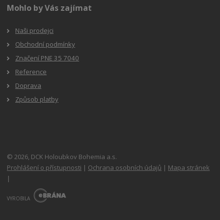
Mohlo by Vás zajímat
Naši prodejci
Obchodní podmínky
Značení PNE 35 7040
Reference
Doprava
Způsob platby
© 2026, DCK Holoubkov Bohemia a.s.
Prohlášení o přístupnosti
|
Ochrana osobních údajů
|
Mapa stránek
|
E
B
VYROBILA
R
Á
N