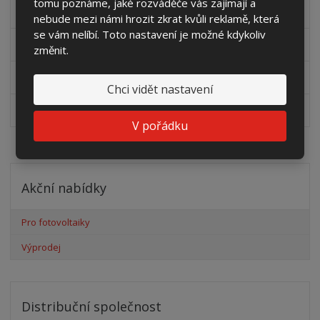
tomu poznáme, jaké rozváděče vás zajímají a
zálisků ve formátu PDF
pdf
(60.24 Kb)
nebude mezi námi hrozit zkrat kvůli reklamě, která
se vám nelíbí. Toto nastavení je možné kdykoliv
Nárys skříň
dwg
(47.32 Kb)
změnit.
Nárys skříň bez dveří
dwg
(75.43 Kb)
Chci vidět nastavení
Bokorys
dwg
(39.04 Kb)
V pořádku
Akční nabídky
Pro fotovoltaiky
Výprodej
Distribuční společnost