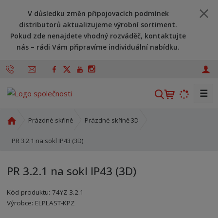
V důsledku změn připojovacích podmínek
distributorů aktualizujeme výrobní sortiment.
Pokud zde nenajdete vhodný rozváděč, kontaktujte
nás – rádi Vám připravíme individuální nabídku.
☰
V
y
h
Ú
Prázdné skříně
Prázdné skříně 3D
l
v
o
PR 3.2.1 na sokl IP43 (3D)
e
d
d
n
a
PR 3.2.1 na sokl IP43 (3D)
í
t
s
Kód produktu:
74YZ 3.2.1
t
Kód výrobce:
Kód dodavatele:
8595208606113
8595208606113
Výrobce:
ELPLAST-KPZ
r
a