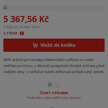
n
a
5 367,56 Kč
4 436,00 Kč bez DPH
2 TÝDNY
Vložit do košíku
Skříň určená pro instalaci elektrického zařízení ve svém
vnitřním prostoru, z důvodů poskytnutí vhodné ochrany před
vnějšími vlivy. U skříně je nutné definovat požadovaný zámek.
ČESKÝ VÝROBEK
Podpořte s námi další české výrobce