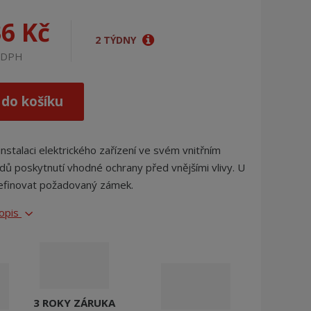
j
d
36 Kč
e
2 TÝDNY
z DPH
 do košíku
instalaci elektrického zařízení ve svém vnitřním
dů poskytnutí vhodné ochrany před vnějšími vlivy. U
definovat požadovaný zámek.
popis
3 ROKY ZÁRUKA