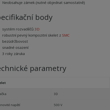
Neobsahuje zámek (nutné objednat samostatně)
ecifikační body
systém rozvaděčů
3D
robustní pevný kompozitní skelet z
SMC
bezúdržbovost
snadné osazení
3 roky záruka
echnické parametry
elet
ačka
3D
enovité napětí
500 V