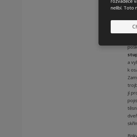
rozváděče vá
a um
nelíbí. Toto
Dveř
znes
Ch
rozv
nebo
pošk
stu
a vy
k os
Zamy
troj
jí p
poji
těsn
dveř
skřín
Boky