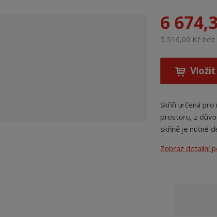
6 674,
5 516,00 Kč be
Vložit
Skříň určená pro 
prostoru, z důvo
skříně je nutné 
Zobraz detailní 