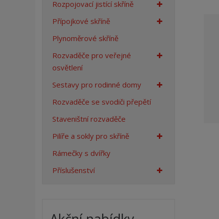
Rozpojovací jistící skříně
a
n
Přípojkové skříně
a
Plynoměrové skříně
Rozvaděče pro veřejné
osvětlení
Sestavy pro rodinné domy
Rozvaděče se svodiči přepětí
Staveništní rozvaděče
Pilíře a sokly pro skříně
Rámečky s dvířky
Příslušenství
Akční nabídky