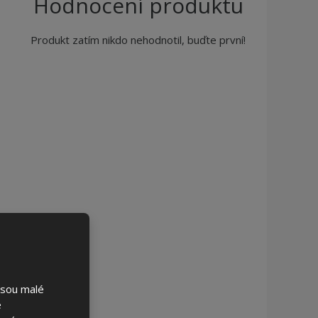
Hodnocení produktu
Produkt zatím nikdo nehodnotil, buďte první!
jsou malé
é