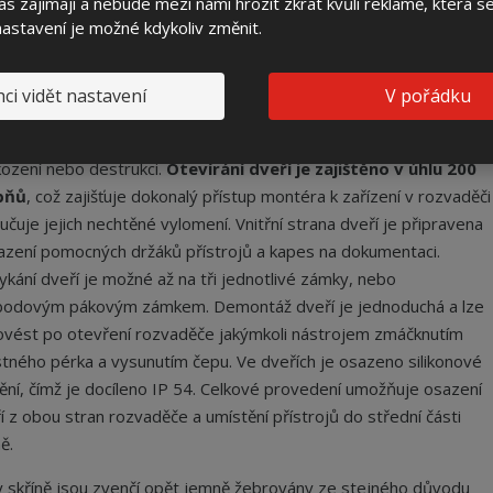
s zajímají a nebude mezi námi hrozit zkrat kvůli reklamě, která 
ísťovat do volného prostranství jako pilíř.
 nastavení je možné kdykoliv změnit.
e rozvaděče jsou zvenčí opatřeny jemnými žebry, které
nadňují vylepování plakátů, a zároveň nenarušují estetiku
ci vidět nastavení
V pořádku
aděče. Materiál a konstrukce dveří eliminuje jejich jakékoli vlnění
 prohnutí. Dveře jsou dostatečně odolné proti mechanickému
ození nebo destrukci.
Otevírání dveří je zajištěno v úhlu 200
pňů
, což zajišťuje dokonalý přístup montéra k zařízení v rozvaděči
lučuje jejich nechtěné vylomení. Vnitřní strana dveří je připravena
azení pomocných držáků přístrojů a kapes na dokumentaci.
kání dveří je možné až na tři jednotlivé zámky, nebo
bodovým pákovým zámkem. Demontáž dveří je jednoduchá a lze
rovést po otevření rozvaděče jakýmkoli nástrojem zmáčknutím
stného pérka a vysunutím čepu. Ve dveřích je osazeno silikonové
ění, čímž je docíleno IP 54. Celkové provedení umožňuje osazení
í z obou stran rozvaděče a umístění přístrojů do střední části
ě.
 skříně jsou zvenčí opět jemně žebrovány ze stejného důvodu