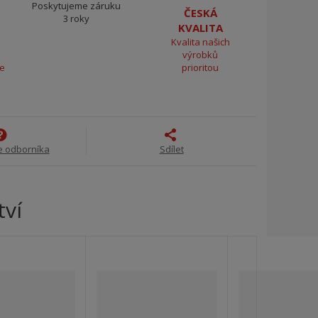
Poskytujeme záruku
ČESKÁ
3 roky
KVALITA
Kvalita našich
výrobků
ce
prioritou
e odborníka
Sdílet
tví