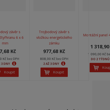
dový závěr s
Trojbodový závěr s
Montážní panel 4
čtyřhranu 6 x 6
vložkou energetického
mm
zámku
1 318,90
7,68 Kč
977,68 Kč
1 090,00 Kč
b
0 Kč
808,00 Kč
bez DPH
bez DPH
DO 2 TÝDN
Ž 3 DNY
2 AŽ 3 DNY
Koup
Koupit
Koupit