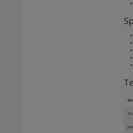
Sp
T
Sk
Zn
Jm