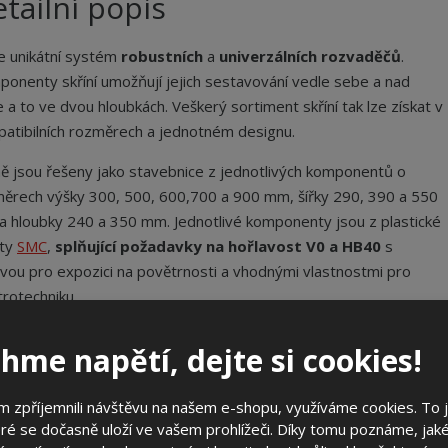
tailní popis
e unikátní systém
robustních
a
univerzálních rozvaděčů
.
onenty skříní umožňují jejich sestavování vedle sebe a nad
 a to ve dvou hloubkách. Veškerý sortiment skříní tak lze získat v
atibilních rozměrech a jednotném designu.
ně jsou řešeny jako stavebnice z jednotlivých komponentů o
ěrech výšky 300, 500, 600,700 a 900 mm, šířky 290, 390 a 550
 hloubky 240 a 350 mm. Jednotlivé komponenty jsou z plastické
ty
SMC
,
splňující požadavky na hořlavost V0 a HB40
s
vou pro expozici na povětrnosti a vhodnými vlastnostmi pro
trotechniku.
otlivé skříně lze libovolně sestavovat vedle sebe a nad sebe bez
hme napětí, dejte si cookies!
ení do skříní nebo pilířů dvou hloubek. Jednotlivé komponenty
 konstrukčně řešeny tak, aby jejich montáž byla jednoduchá a užití
 zpříjemnili návštěvu na našem e-shopu, využíváme cookies. To 
ylo široké spektrum požadavků elektrotechniky v jednotlivých
ré se dočasně uloží ve vašem prohlížeči. Díky tomu poznáme, jak
tvích. Rozvaděče 3D lze montovat na sloup, na povrch, zazdívat