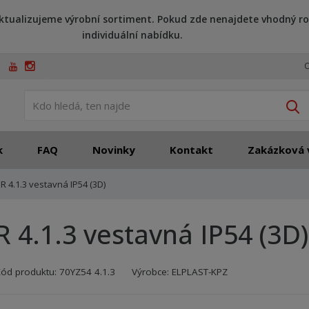
ktualizujeme výrobní sortiment. Pokud zde nenajdete vhodný ro
individuální nabídku.
O
V
k
FAQ
Novinky
Kontakt
Zakázková 
R 4.1.3 vestavná IP54 (3D)
R 4.1.3 vestavná IP54 (3D)
Kód výrobce:
Kód dodavatele:
8595208634680
8595208634680
Kód produktu:
70YZ54 4.1.3
Výrobce:
ELPLAST-KPZ