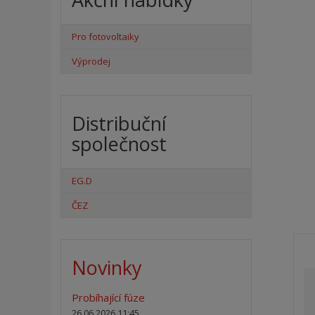
Pro fotovoltaiky
Výprodej
Distribuční
společnost
EG.D
ČEZ
Novinky
Probíhající fúze
26.06.2026 11:45