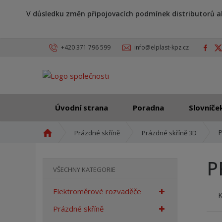
V důsledku změn připojovacích podmínek distributorů a
+420 371 796 599
info@elplast-kpz.cz
Úvodní strana
Poradna
Slovníče
Ú
P
Prázdné skříně
Prázdné skříně 3D
v
o
P
d
VŠECHNY KATEGORIE
n
í
Elektroměrové rozvaděče
s
t
Prázdné skříně
r