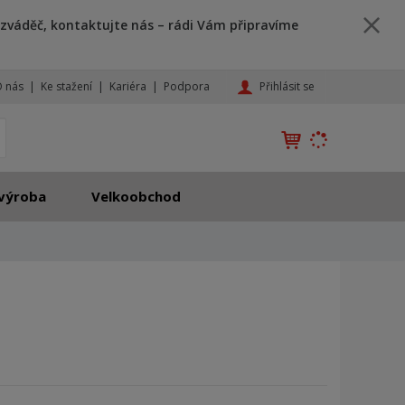
zváděč, kontaktujte nás – rádi Vám připravíme
Přihlásit se
 nás
Ke stažení
Kariéra
Podpora
K
yhledat
d
o
h
výroba
Velkoobchod
l
e
d
á
,
t
e
n
n
a