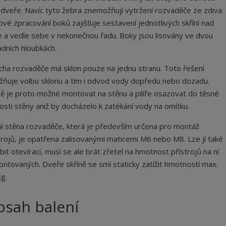
 dveře. Navíc tyto žebra znemožňují vytržení rozvaděče ze zdiva.
ové zpracování boků zajišťuje sestavení jednotlivých skříní nad
 a vedle sebe v nekonečnou řadu. Boky jsou lisovány ve dvou
adních hloubkách.
cha rozvaděče má sklon pouze na jednu stranu. Toto řešení
ňuje volbu sklonu a tím i odvod vody dopředu nebo dozadu.
ně je proto možné montovat na stěnu a pilíře osazovat do těsné
kosti stěny aniž by docházelo k zatékání vody na omítku.
í stěna rozvaděče, která je především určena pro montáž
trojů, je opatřena zalisovanými maticemi M6 nebo M8. Lze jí také
bit otevírací, musí se ale brát zřetel na hmotnost přístrojů na ní
ntovaných. Dveře skříně se smí staticky zatížit hmotností max.
kg.
bsah balení