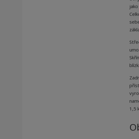
jako
Celk
sebe
zákl
Stře
umož
Skří
blíz
Zadn
přís
vyro
namo
1,5 
O