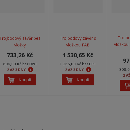
Trojbo
Trojbodový závěr bez
Trojbodový závěr s
vložkou 
vložky
vložkou FAB
733,26 Kč
1 530,65 Kč
97
606,00 Kč
1 265,00 Kč
bez DPH
bez DPH
808,0
2 AŽ 3 DNY
2 AŽ 3 DNY
2 A
Koupit
Koupit