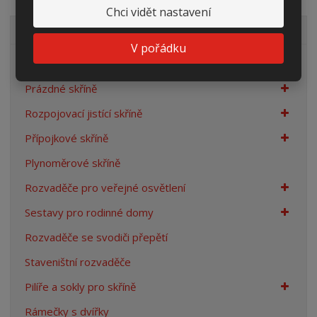
Chci vidět nastavení
VŠECHNY KATEGORIE
V pořádku
Elektroměrové rozvaděče
Prázdné skříně
Rozpojovací jistící skříně
Přípojkové skříně
Plynoměrové skříně
Rozvaděče pro veřejné osvětlení
Sestavy pro rodinné domy
Rozvaděče se svodiči přepětí
Staveništní rozvaděče
Pilíře a sokly pro skříně
Rámečky s dvířky