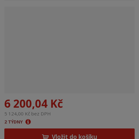
n
a
6 200,04 Kč
5 124,00 Kč bez DPH
2 TÝDNY
Vložit do košíku