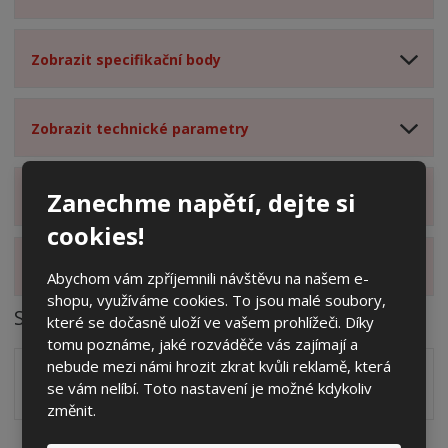
Zobrazit specifikační body
Zobrazit technické parametry
Zanechme napětí, dejte si
Zobrazit hodnocení produktu
cookies!
Zobrazit alternativní produkty
Abychom vám zpříjemnili návštěvu na našem e-
shopu, využíváme cookies. To jsou malé soubory,
Soubory ke stažení
které se dočasně uloží ve vašem prohlížeči. Díky
tomu poznáme, jaké rozváděče vás zajímají a
nebude mezi námi hrozit zkrat kvůli reklamě, která
Zakótovaný nákres skříně systému 3D včetně rozložení
se vám nelíbí. Toto nastavení je možné kdykoliv
zálisků ve formátu PDF
pdf
(60.24 Kb)
změnit.