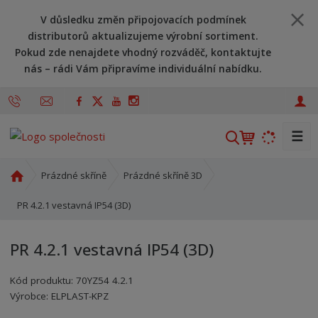
V důsledku změn připojovacích podmínek
distributorů aktualizujeme výrobní sortiment.
Pokud zde nenajdete vhodný rozváděč, kontaktujte
nás – rádi Vám připravíme individuální nabídku.
☰
V
y
h
Ú
Prázdné skříně
Prázdné skříně 3D
l
v
o
PR 4.2.1 vestavná IP54 (3D)
e
d
d
n
a
PR 4.2.1 vestavná IP54 (3D)
í
t
s
Kód produktu:
70YZ54 4.2.1
t
Kód výrobce:
Kód dodavatele:
8595208660344
8595208660344
Výrobce:
ELPLAST-KPZ
r
a