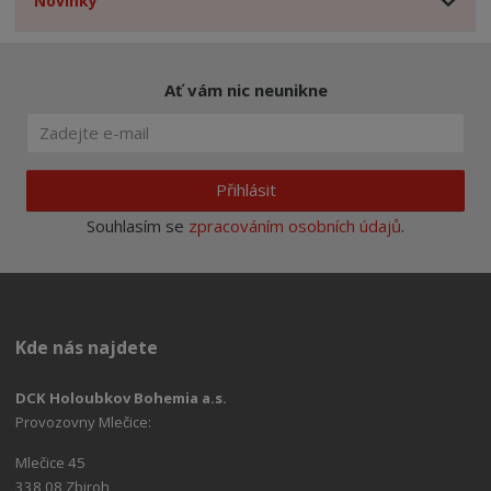
Novinky
Ať vám nic neunikne
Přihlásit
Souhlasím se
zpracováním osobních údajů
.
Kde nás najdete
DCK Holoubkov Bohemia a.s.
Provozovny Mlečice:
Mlečice 45
338 08 Zbiroh