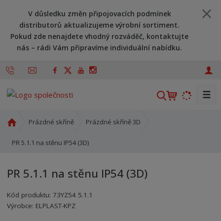
V důsledku změn připojovacích podmínek
distributorů aktualizujeme výrobní sortiment.
Pokud zde nenajdete vhodný rozváděč, kontaktujte
nás – rádi Vám připravíme individuální nabídku.
☰
V
y
h
Ú
Prázdné skříně
Prázdné skříně 3D
l
v
o
PR 5.1.1 na stěnu IP54 (3D)
e
d
d
n
a
PR 5.1.1 na stěnu IP54 (3D)
í
t
s
Kód produktu:
73YZ54 5.1.1
t
Kód výrobce:
Kód dodavatele:
8595208645310
8595208645310
Výrobce:
ELPLAST-KPZ
r
a