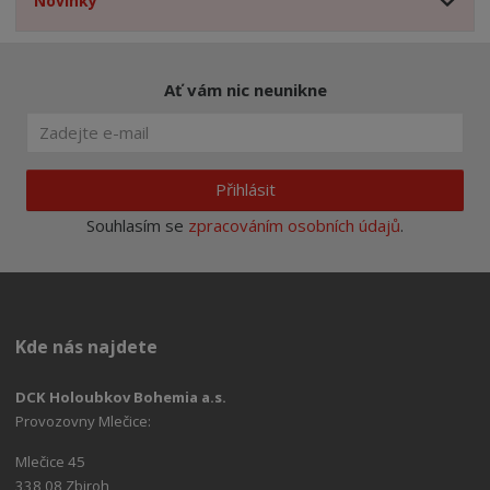
Novinky
Ať vám nic neunikne
Přihlásit
Souhlasím se
zpracováním osobních údajů
.
Kde nás najdete
DCK Holoubkov Bohemia a.s.
Provozovny Mlečice:
Mlečice 45
338 08 Zbiroh