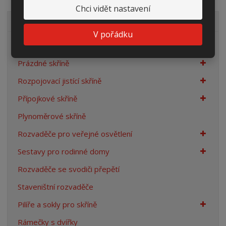
Chci vidět nastavení
VŠECHNY KATEGORIE
V pořádku
Elektroměrové rozvaděče
Prázdné skříně
Rozpojovací jistící skříně
Přípojkové skříně
Plynoměrové skříně
Rozvaděče pro veřejné osvětlení
Sestavy pro rodinné domy
Rozvaděče se svodiči přepětí
Staveništní rozvaděče
Pilíře a sokly pro skříně
Rámečky s dvířky