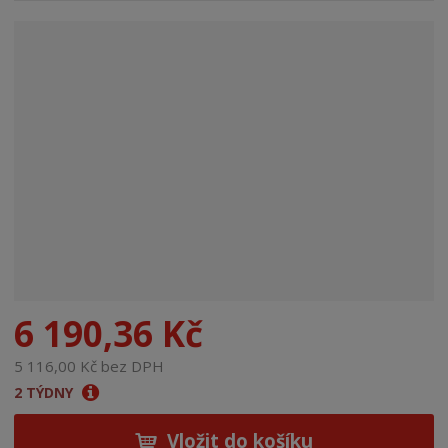
n
a
6 190,36 Kč
5 116,00 Kč bez DPH
2 TÝDNY
Vložit do košíku