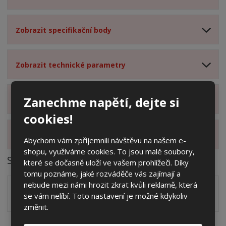
Zobrazit specifikační body
Zobrazit technické parametry
Zanechme napětí, dejte si
Zobrazit hodnocení produktu
cookies!
Zobrazit alternativní produkty
Abychom vám zpříjemnili návštěvu na našem e-
shopu, využíváme cookies. To jsou malé soubory,
Soubory ke stažení
které se dočasně uloží ve vašem prohlížeči. Díky
tomu poznáme, jaké rozváděče vás zajímají a
nebude mezi námi hrozit zkrat kvůli reklamě, která
Zakótovaný nákres skříně systému 3D včetně rozložení
se vám nelíbí. Toto nastavení je možné kdykoliv
zálisků ve formátu PDF
pdf
(60.24 Kb)
změnit.