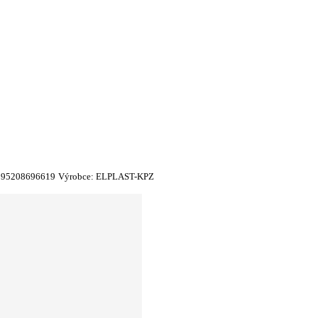
595208696619
Výrobce:
ELPLAST-KPZ