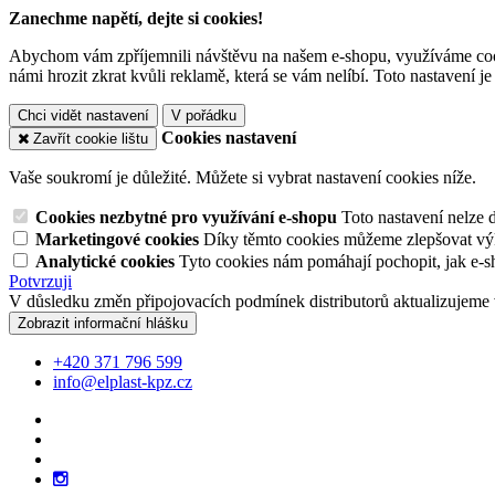
Zanechme napětí, dejte si cookies!
Abychom vám zpříjemnili návštěvu na našem e-shopu, využíváme cooki
námi hrozit zkrat kvůli reklamě, která se vám nelíbí. Toto nastavení 
Chci vidět nastavení
V pořádku
Cookies nastavení
Zavřít cookie lištu
Vaše soukromí je důležité. Můžete si vybrat nastavení cookies níže.
Cookies nezbytné pro využívání e-shopu
Toto nastavení nelze 
Marketingové cookies
Díky těmto cookies můžeme zlepšovat výko
Analytické cookies
Tyto cookies nám pomáhají pochopit, jak e-s
Potvrzuji
V důsledku změn připojovacích podmínek distributorů aktualizujeme 
Zobrazit informační hlášku
+420 371 796 599
info@elplast-kpz.cz