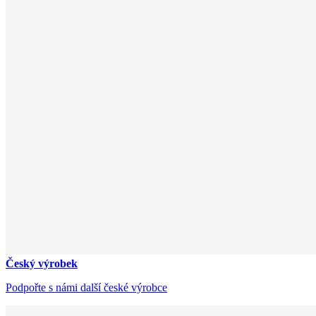
Český výrobek
Podpořte s námi další české výrobce