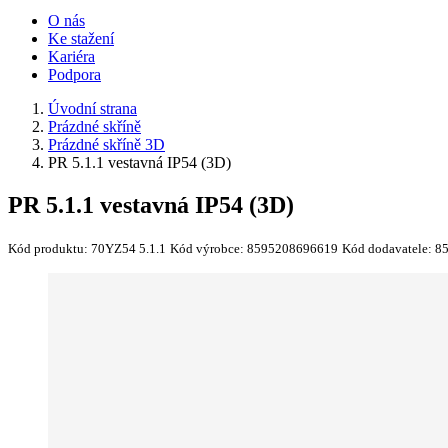
O nás
Ke stažení
Kariéra
Podpora
Úvodní strana
Prázdné skříně
Prázdné skříně 3D
PR 5.1.1 vestavná IP54 (3D)
PR 5.1.1 vestavná IP54 (3D)
Kód produktu:
70YZ54 5.1.1
Kód výrobce:
8595208696619
Kód dodavatele:
8