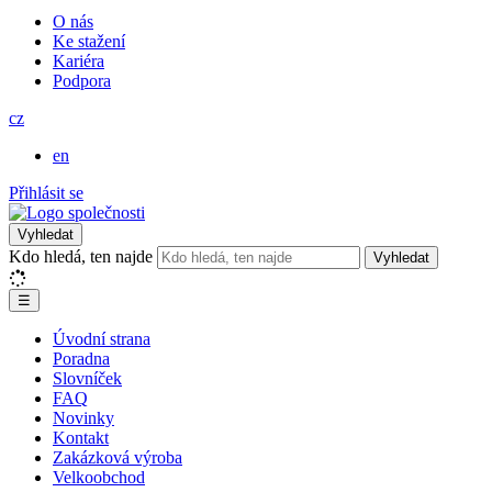
O nás
Ke stažení
Kariéra
Podpora
cz
en
Přihlásit se
Vyhledat
Kdo hledá, ten najde
Vyhledat
☰
Úvodní strana
Poradna
Slovníček
FAQ
Novinky
Kontakt
Zakázková výroba
Velkoobchod