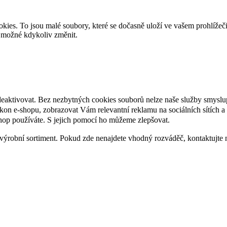
es. To jsou malé soubory, které se dočasně uloží ve vašem prohlížeč
je možné kdykoliv změnit.
deaktivovat. Bez nezbytných cookies souborů nelze naše služby smyslu
n e-shopu, zobrazovat Vám relevantní reklamu na sociálních sítích a 
hop používáte. S jejich pomocí ho můžeme zlepšovat.
výrobní sortiment. Pokud zde nenajdete vhodný rozváděč, kontaktujte 