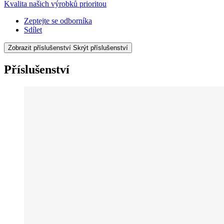
Kvalita našich výrobků prioritou
Zeptejte se odborníka
Sdílet
Zobrazit příslušenství
Skrýt příslušenství
Příslušenství