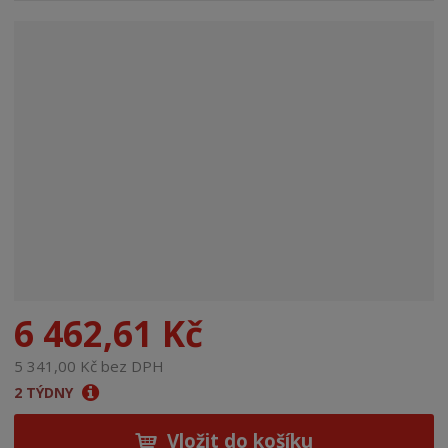
n
a
6 462,61 Kč
5 341,00 Kč bez DPH
2 TÝDNY
Vložit do košíku