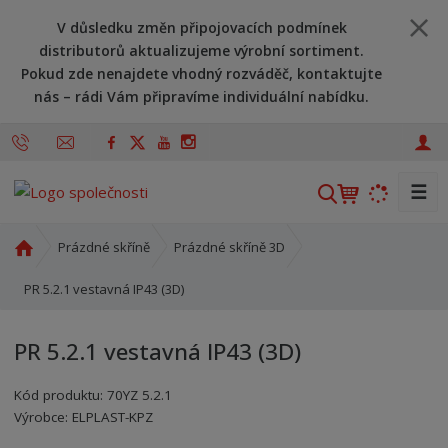
V důsledku změn připojovacích podmínek
distributorů aktualizujeme výrobní sortiment.
Pokud zde nenajdete vhodný rozváděč, kontaktujte
nás – rádi Vám připravíme individuální nabídku.
☰
V
y
h
Ú
Prázdné skříně
Prázdné skříně 3D
l
v
o
PR 5.2.1 vestavná IP43 (3D)
e
d
d
n
a
PR 5.2.1 vestavná IP43 (3D)
í
t
s
Kód produktu:
70YZ 5.2.1
t
Kód výrobce:
Kód dodavatele:
8595208614170
8595208614170
Výrobce:
ELPLAST-KPZ
r
a