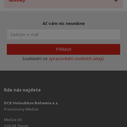
Novinky
Ať vám nic neunikne
Přihlásit
Souhlasím se
zpracováním osobních údajů
.
Kde nás najdete
DCK Holoubkov Bohemia a.s.
Provozovny Mlečice:
Mlečice 45
338 08 Zbiroh