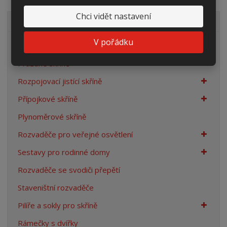
Chci vidět nastavení
VŠECHNY KATEGORIE
V pořádku
Elektroměrové rozvaděče
Prázdné skříně
Rozpojovací jistící skříně
Přípojkové skříně
Plynoměrové skříně
Rozvaděče pro veřejné osvětlení
Sestavy pro rodinné domy
Rozvaděče se svodiči přepětí
Staveništní rozvaděče
Pilíře a sokly pro skříně
Rámečky s dvířky