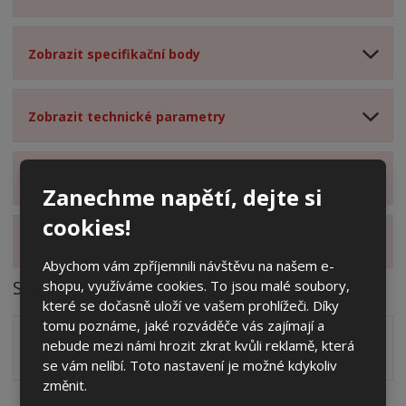
Zobrazit specifikační body
Zobrazit technické parametry
Zobrazit hodnocení produktu
Zanechme napětí, dejte si
cookies!
Zobrazit alternativní produkty
Abychom vám zpříjemnili návštěvu na našem e-
Soubory ke stažení
shopu, využíváme cookies. To jsou malé soubory,
které se dočasně uloží ve vašem prohlížeči. Díky
tomu poznáme, jaké rozváděče vás zajímají a
Zakótovaný nákres skříně systému 3D včetně rozložení
nebude mezi námi hrozit zkrat kvůli reklamě, která
zálisků ve formátu PDF
pdf
(60.24 Kb)
se vám nelíbí. Toto nastavení je možné kdykoliv
změnit.