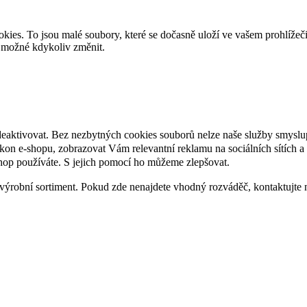
es. To jsou malé soubory, které se dočasně uloží ve vašem prohlížeč
je možné kdykoliv změnit.
deaktivovat. Bez nezbytných cookies souborů nelze naše služby smyslu
n e-shopu, zobrazovat Vám relevantní reklamu na sociálních sítích a 
hop používáte. S jejich pomocí ho můžeme zlepšovat.
výrobní sortiment. Pokud zde nenajdete vhodný rozváděč, kontaktujte 