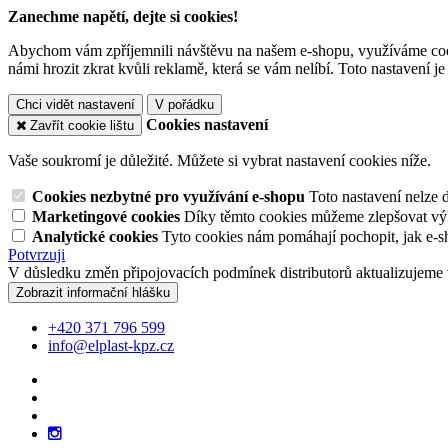
Zanechme napětí, dejte si cookies!
Abychom vám zpříjemnili návštěvu na našem e-shopu, využíváme cooki
námi hrozit zkrat kvůli reklamě, která se vám nelíbí. Toto nastavení 
Chci vidět nastavení
V pořádku
Cookies nastavení
Zavřít cookie lištu
Vaše soukromí je důležité. Můžete si vybrat nastavení cookies níže.
Cookies nezbytné pro využívání e-shopu
Toto nastavení nelze 
Marketingové cookies
Díky těmto cookies můžeme zlepšovat výko
Analytické cookies
Tyto cookies nám pomáhají pochopit, jak e-s
Potvrzuji
V důsledku změn připojovacích podmínek distributorů aktualizujeme 
Zobrazit informační hlášku
+420 371 796 599
info@elplast-kpz.cz