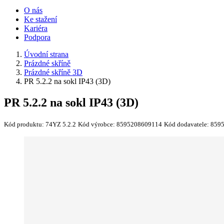
O nás
Ke stažení
Kariéra
Podpora
Úvodní strana
Prázdné skříně
Prázdné skříně 3D
PR 5.2.2 na sokl IP43 (3D)
PR 5.2.2 na sokl IP43 (3D)
Kód produktu:
74YZ 5.2.2
Kód výrobce:
8595208609114
Kód dodavatele:
859