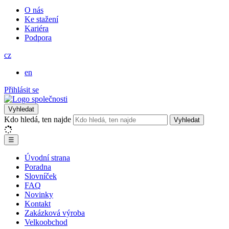
O nás
Ke stažení
Kariéra
Podpora
cz
en
Přihlásit se
Vyhledat
Kdo hledá, ten najde
Vyhledat
☰
Úvodní strana
Poradna
Slovníček
FAQ
Novinky
Kontakt
Zakázková výroba
Velkoobchod