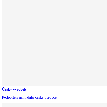
Český výrobek
Podpořte s námi další české výrobce