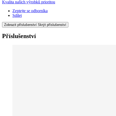
Kvalita našich výrobků prioritou
Zeptejte se odborníka
Sdílet
Zobrazit příslušenství
Skrýt příslušenství
Příslušenství