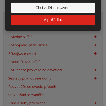
Chci vidět nastavení
VŠECHNY KATEGORIE
V pořádku
Elektroměrové rozvaděče
Prázdné skříně
Rozpojovací jistící skříně
Přípojkové skříně
Plynoměrové skříně
Rozvaděče pro veřejné osvětlení
Sestavy pro rodinné domy
Rozvaděče se svodiči přepětí
Staveništní rozvaděče
Pilíře a sokly pro skříně