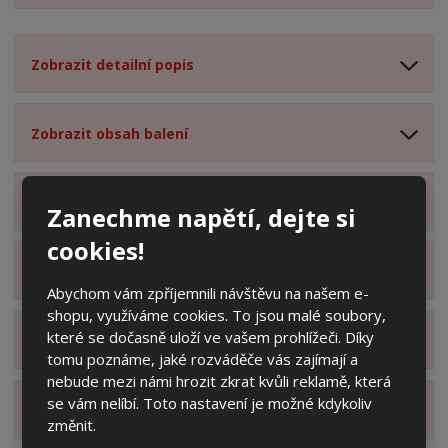
Zobrazit detailní popis
Zobrazit obsah balení
Zobrazit specifikační body
Zanechme napětí, dejte si
cookies!
Zobrazit technické parametry
Abychom vám zpříjemnili návštěvu na našem e-
shopu, využíváme cookies. To jsou malé soubory,
které se dočasně uloží ve vašem prohlížeči. Díky
Zobrazit hodnocení produktu
tomu poznáme, jaké rozváděče vás zajímají a
nebude mezi námi hrozit zkrat kvůli reklamě, která
se vám nelíbí. Toto nastavení je možné kdykoliv
Zobrazit alternativní produkty
změnit.