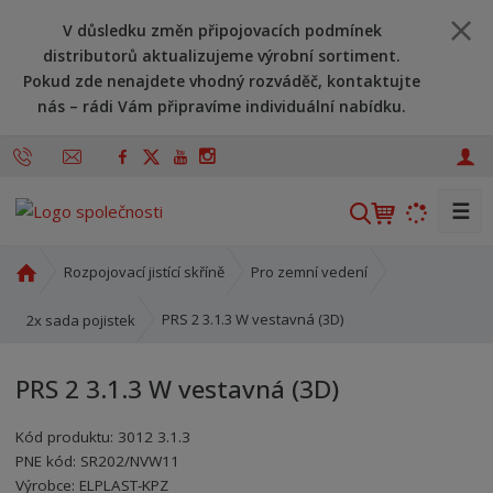
V důsledku změn připojovacích podmínek
distributorů aktualizujeme výrobní sortiment.
Pokud zde nenajdete vhodný rozváděč, kontaktujte
nás – rádi Vám připravíme individuální nabídku.
☰
V
y
h
Ú
Rozpojovací jistící skříně
Pro zemní vedení
l
v
o
e
PRS 2 3.1.3 W vestavná (3D)
2x sada pojistek
d
d
n
a
PRS 2 3.1.3 W vestavná (3D)
í
t
s
Kód produktu:
3012 3.1.3
t
PNE kód:
SR202/NVW11
r
Kód výrobce:
Kód dodavatele:
8595208601293
8595208601293
Výrobce:
ELPLAST-KPZ
a