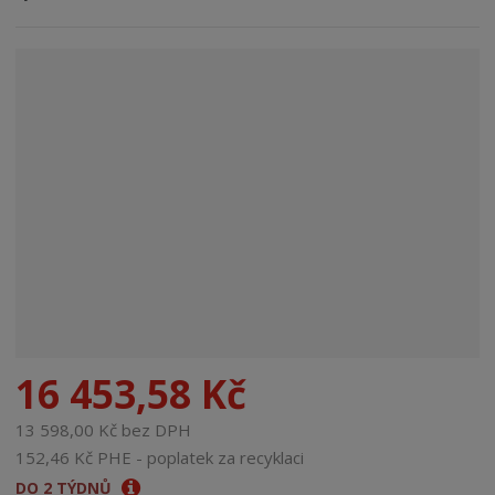
n
a
16 453,58 Kč
13 598,00 Kč bez DPH
152,46 Kč PHE - poplatek za recyklaci
DO 2 TÝDNŮ