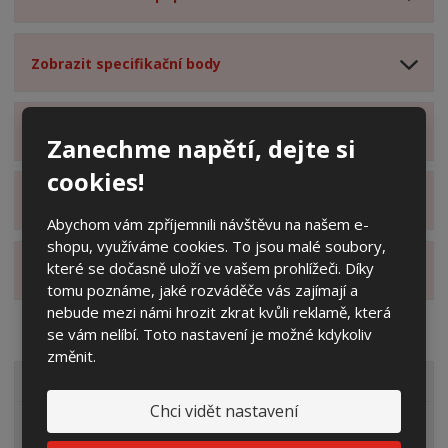
Zobrazit specifikační body
Zobrazit technické parametry
Zanechme napětí, dejte si
cookies!
Zobrazit hodnocení produktu
Abychom vám zpříjemnili návštěvu na našem e-
shopu, využíváme cookies. To jsou malé soubory,
které se dočasně uloží ve vašem prohlížeči. Díky
Zobrazit alternativní produkty
tomu poznáme, jaké rozváděče vás zajímají a
nebude mezi námi hrozit zkrat kvůli reklamě, která
se vám nelíbí. Toto nastavení je možné kdykoliv
změnit.
VŠECHNY KATEGORIE
Chci vidět nastavení
Elektroměrové rozvaděče