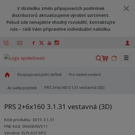
V důsledku změn připojovacích podmínek
distributorů aktualizujeme výrobní sortiment.
Pokud zde nenajdete vhodný rozváděč, kontaktujte
nás – rádi Vám připravíme individuální nabídku.
☰
V
y
h
Ú
Rozpojovací jistící skříně
Pro zemní vedení
l
v
o
e
PRS 2+6x160 3.1.31 vestavná (3D)
4x sada pojistek
d
d
n
a
PRS 2+6x160 3.1.31 vestavná (3D)
í
t
s
Kód produktu:
3015 3.1.31
t
PNE kód:
SR408/NVS11
r
Kód výrobce:
Kód dodavatele:
8595208601323
8595208601323
Výrobce:
ELPLAST-KPZ
a