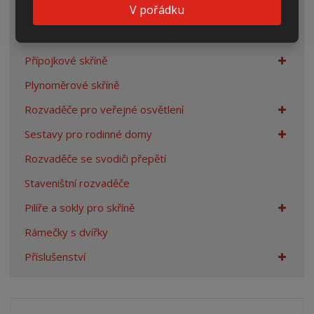
V pořádku
Prázdné skříně
Rozpojovací jistící skříně
Přípojkové skříně
Plynoměrové skříně
Rozvaděče pro veřejné osvětlení
Sestavy pro rodinné domy
Rozvaděče se svodiči přepětí
Staveništní rozvaděče
Pilíře a sokly pro skříně
Rámečky s dvířky
Příslušenství