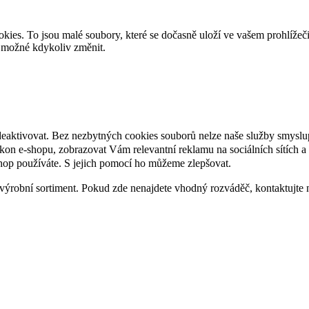
es. To jsou malé soubory, které se dočasně uloží ve vašem prohlížeč
je možné kdykoliv změnit.
deaktivovat. Bez nezbytných cookies souborů nelze naše služby smyslu
n e-shopu, zobrazovat Vám relevantní reklamu na sociálních sítích a 
hop používáte. S jejich pomocí ho můžeme zlepšovat.
výrobní sortiment. Pokud zde nenajdete vhodný rozváděč, kontaktujte 