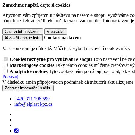
Zanechme napětí, dejte si cookies!
Abychom vám zpříjemnili návštěvu na našem e-shopu, využíváme cooki
námi hrozit zkrat kvůli reklamě, která se vám nelíbí. Toto nastavení 
Chci vidět nastavení
V pořádku
Cookies nastavení
Zavřít cookie lištu
Vaše soukromí je důležité. Můžete si vybrat nastavení cookies níže.
Cookies nezbytné pro využívání e-shopu
Toto nastavení nelze 
Marketingové cookies
Díky těmto cookies můžeme zlepšovat výko
Analytické cookies
Tyto cookies nám pomáhají pochopit, jak e-s
Potvrzuji
V důsledku změn připojovacích podmínek distributorů aktualizujeme 
Zobrazit informační hlášku
+420 371 796 599
info@elplast-kpz.cz