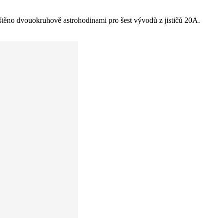
ištěno dvouokruhově astrohodinami pro šest vývodů z jističů 20A.