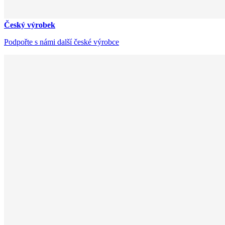
Český výrobek
Podpořte s námi další české výrobce