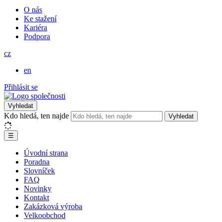
O nás
Ke stažení
Kariéra
Podpora
cz
en
Přihlásit se
Vyhledat
Kdo hledá, ten najde
Vyhledat
☰
Úvodní strana
Poradna
Slovníček
FAQ
Novinky
Kontakt
Zakázková výroba
Velkoobchod