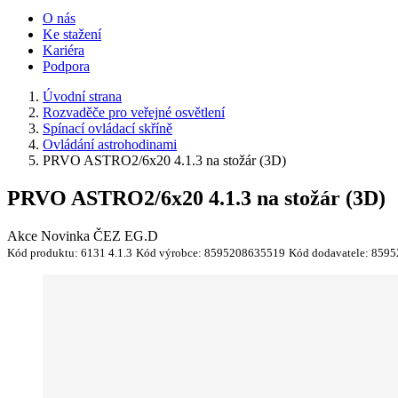
O nás
Ke stažení
Kariéra
Podpora
Úvodní strana
Rozvaděče pro veřejné osvětlení
Spínací ovládací skříně
Ovládání astrohodinami
PRVO ASTRO2/6x20 4.1.3 na stožár (3D)
PRVO ASTRO2/6x20 4.1.3 na stožár (3D)
Akce
Novinka
ČEZ
EG.D
Kód produktu:
6131 4.1.3
Kód výrobce:
8595208635519
Kód dodavatele:
8595