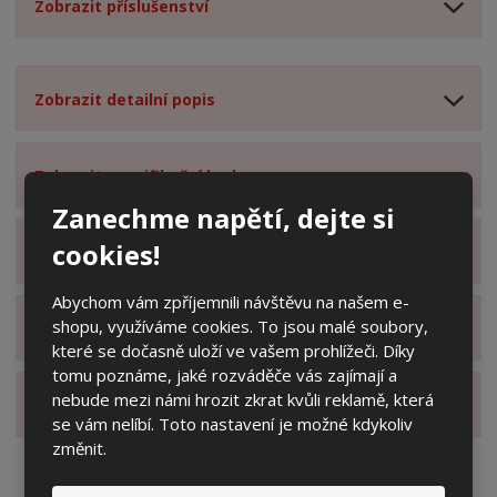
Zobrazit příslušenství
Zobrazit detailní popis
Zobrazit specifikační body
Zanechme napětí, dejte si
cookies!
Zobrazit technické parametry
Abychom vám zpříjemnili návštěvu na našem e-
shopu, využíváme cookies. To jsou malé soubory,
Zobrazit hodnocení produktu
které se dočasně uloží ve vašem prohlížeči. Díky
tomu poznáme, jaké rozváděče vás zajímají a
nebude mezi námi hrozit zkrat kvůli reklamě, která
Zobrazit dotazy z poradny
se vám nelíbí. Toto nastavení je možné kdykoliv
změnit.