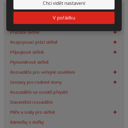
Chci vidět nastavení
VŠECHNY KATEGORIE
V pořádku
Elektroměrové rozvaděče
Prázdné skříně
Rozpojovací jistící skříně
Přípojkové skříně
Plynoměrové skříně
Rozvaděče pro veřejné osvětlení
Sestavy pro rodinné domy
Rozvaděče se svodiči přepětí
Staveništní rozvaděče
Pilíře a sokly pro skříně
Rámečky s dvířky