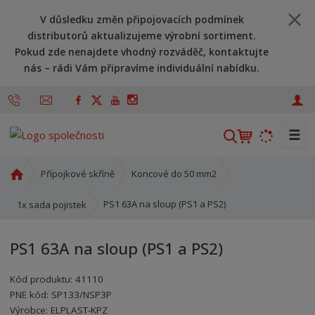
V důsledku změn připojovacích podmínek
distributorů aktualizujeme výrobní sortiment.
Pokud zde nenajdete vhodný rozváděč, kontaktujte
nás – rádi Vám připravíme individuální nabídku.
☰
V
y
h
Ú
Přípojkové skříně
Koncové do 50 mm2
l
v
o
e
PS1 63A na sloup (PS1 a PS2)
1x sada pojistek
d
d
n
a
PS1 63A na sloup (PS1 a PS2)
í
t
s
Kód produktu:
41110
t
PNE kód:
SP133/NSP3P
r
Kód výrobce:
Kód dodavatele:
8595208616655
8595208616655
Výrobce:
ELPLAST-KPZ
a