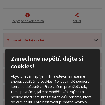
Zeptejte se odborníka
Sdílet
Zobrazit příslušenství
Zanechme napětí, dejte si
Zobrazit detailní popis
cookies!
Abychom vám zpříjemnili návštěvu na našem e-
Zobrazit specifikační body
shopu, využíváme cookies. To jsou malé soubory,
které se dočasně uloží ve vašem prohlížeči. Díky
tomu poznáme, jaké rozváděče vás zajímají a
Zobrazit technické parametry
nebude mezi námi hrozit zkrat kvůli reklamě, která
se vám nelíbí. Toto nastavení je možné kdykoliv