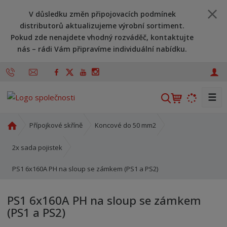
V důsledku změn připojovacích podmínek
distributorů aktualizujeme výrobní sortiment.
Pokud zde nenajdete vhodný rozváděč, kontaktujte
nás – rádi Vám připravíme individuální nabídku.
☰
V
y
h
Ú
Přípojkové skříně
Koncové do 50 mm2
l
v
o
e
2x sada pojistek
d
d
PS1 6x160A PH na sloup se zámkem (PS1 a PS2)
n
a
í
t
s
PS1 6x160A PH na sloup se zámkem
t
(PS1 a PS2)
r
a