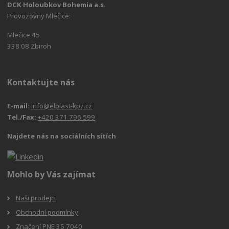
DCK Holoubkov Bohemia a.s.
Provozovny Mlečice:
Mlečice 45
338 08 Zbiroh
Kontaktujte nás
E-mail:
info@elplast-kpz.cz
Tel./Fax:
+420 371 796 599
Najdete nás na sociálních sítích
Mohlo by Vás zajímat
Naši prodejci
Obchodní podmínky
Značení PNE 35 7040