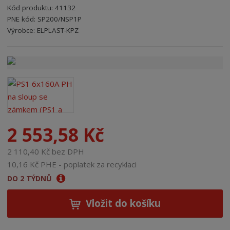
Kód produktu:
41132
n
PNE kód:
SP200/NSP1P
a
Kód výrobce:
Kód dodavatele:
8595208602870
8595208602870
Výrobce:
ELPLAST-KPZ
2 553,58 Kč
2 110,40 Kč bez DPH
10,16 Kč PHE - poplatek za recyklaci
DO 2 TÝDNŮ
Vložit do košíku