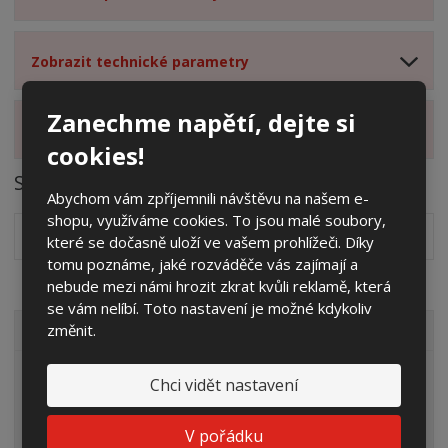
Zobrazit technické parametry
Zanechme napětí, dejte si
Zobrazit hodnocení produktu
cookies!
Soubory ke stažení
Abychom vám zpříjemnili návštěvu na našem e-
shopu, využíváme cookies. To jsou malé soubory,
Rámečky s dvířky (popis, rozměry, použití)
pdf
(188.86 Kb)
které se dočasně uloží ve vašem prohlížeči. Díky
tomu poznáme, jaké rozváděče vás zajímají a
nebude mezi námi hrozit zkrat kvůli reklamě, která
se vám nelíbí. Toto nastavení je možné kdykoliv
změnit.
VŠECHNY KATEGORIE
Elektroměrové rozvaděče
Chci vidět nastavení
Prázdné skříně
V pořádku
Rozpojovací jistící skříně