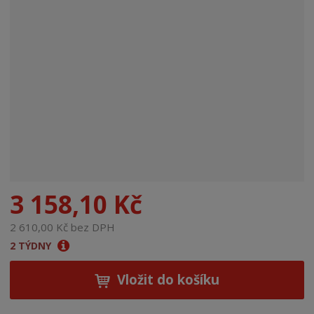
n
a
3 158,10 Kč
2 610,00 Kč bez DPH
2 TÝDNY
Vložit do košíku