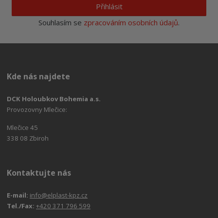
Přihlásit
Souhlasím se
zpracováním osobních údajů
.
Kde nás najdete
DCK Holoubkov Bohemia a.s.
Provozovny Mlečice:
Mlečice 45
338 08 Zbiroh
Kontaktujte nás
E-mail:
info@elplast-kpz.cz
Tel./Fax:
+420 371 796 599