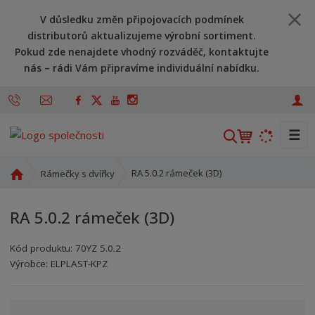
V důsledku změn připojovacích podmínek
distributorů aktualizujeme výrobní sortiment.
Pokud zde nenajdete vhodný rozváděč, kontaktujte
nás – rádi Vám připravíme individuální nabídku.
☰
V
y
h
Ú
RA 5.0.2 rámeček (3D)
Rámečky s dvířky
l
v
o
e
RA 5.0.2 rámeček (3D)
d
d
n
a
Kód produktu:
70YZ 5.0.2
í
t
Kód výrobce:
Kód dodavatele:
8595208626838
8595208626838
Výrobce:
ELPLAST-KPZ
s
t
r
a