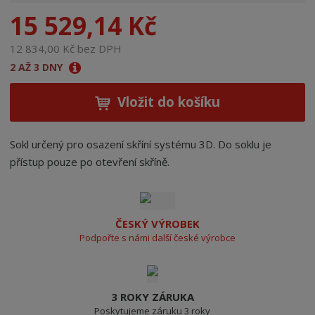
n
15 529,14 Kč
a
12 834,00 Kč bez DPH
2 AŽ 3 DNY
Vložit do košíku
Sokl určený pro osazení skříní systému 3D. Do soklu je
přístup pouze po otevření skříně.
ČESKÝ VÝROBEK
Podpořte s námi další české výrobce
3 ROKY ZÁRUKA
Poskytujeme záruku 3 roky