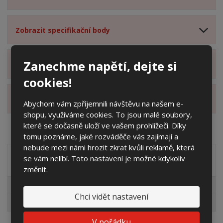
Zobrazit specifikační body
Zanechme napětí, dejte si
Zobrazit hodnocení produktu
cookies!
Zobrazit alternativní produkty
Abychom vám zpříjemnili návštěvu na našem e-
shopu, využíváme cookies. To jsou malé soubory,
které se dočasně uloží ve vašem prohlížeči. Díky
tomu poznáme, jaké rozváděče vás zajímají a
nebude mezi námi hrozit zkrat kvůli reklamě, která
se vám nelíbí. Toto nastavení je možné kdykoliv
Akční nabídky
změnit.
Pro fotovoltaiky
Chci vidět nastavení
Výprodej
V pořádku