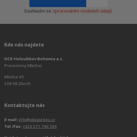
Souhlasím se
zpracováním osobních údajů
.
Kde nás najdete
DCK Holoubkov Bohemia a.s.
Provozovny Mlečice:
Mlečice 45
338 08 Zbiroh
Kontaktujte nás
E-mail:
info@elplast-kpz.cz
Tel./Fax:
+420 371 796 599