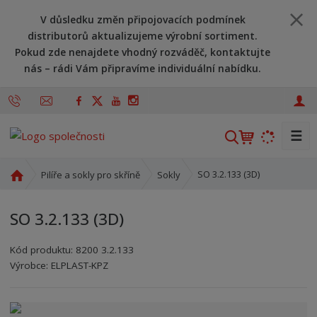
V důsledku změn připojovacích podmínek
distributorů aktualizujeme výrobní sortiment.
Pokud zde nenajdete vhodný rozváděč, kontaktujte
nás – rádi Vám připravíme individuální nabídku.
☰
V
y
h
Ú
SO 3.2.133 (3D)
Pilíře a sokly pro skříně
Sokly
l
v
o
e
SO 3.2.133 (3D)
d
d
n
a
Kód produktu:
8200 3.2.133
í
t
Kód výrobce:
Kód dodavatele:
8595208621390
8595208621390
Výrobce:
ELPLAST-KPZ
s
t
r
a