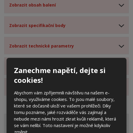
Zobrazit obsah balení
Zobrazit specifikační body
Zobrazit technické parametry
Zobrazit hodnocení produktu
Zanechme napětí, dejte si
cookies!
Zobrazit alternativní produkty
Abychom vám zpříjemnili návštěvu na našem e-
shopu, využíváme cookies. To jsou malé soubory,
které se dočasně uloží ve vašem prohlížeči. Díky
tomu poznáme, jaké rozváděče vás zajímají a
nebude mezi námi hrozit zkrat kvůli reklamě, která
VŠECHNY KATEGORIE
se vám nelíbí. Toto nastavení je možné kdykoliv
změnit.