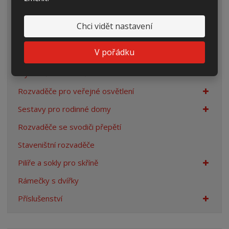
Elektroměrové rozvaděče
Prázdné skříně
Chci vidět nastavení
Rozpojovací jistící skříně
V pořádku
Přípojkové skříně
Plynoměrové skříně
Rozvaděče pro veřejné osvětlení
Sestavy pro rodinné domy
Rozvaděče se svodiči přepětí
Staveništní rozvaděče
Pilíře a sokly pro skříně
Rámečky s dvířky
Příslušenství