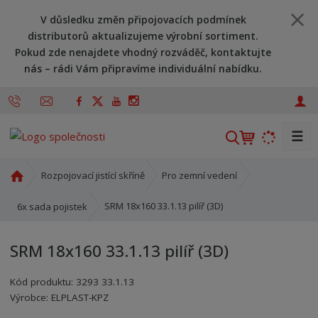
V důsledku změn připojovacích podmínek
distributorů aktualizujeme výrobní sortiment.
Pokud zde nenajdete vhodný rozváděč, kontaktujte
nás – rádi Vám připravíme individuální nabídku.
☰
V
y
h
Ú
Rozpojovací jistící skříně
Pro zemní vedení
l
v
o
e
SRM 18x160 33.1.13 pilíř (3D)
6x sada pojistek
d
d
n
a
SRM 18x160 33.1.13 pilíř (3D)
í
t
s
Kód produktu:
3293 33.1.13
t
Kód výrobce:
Kód dodavatele:
8595208602054
8595208602054
Výrobce:
ELPLAST-KPZ
r
a