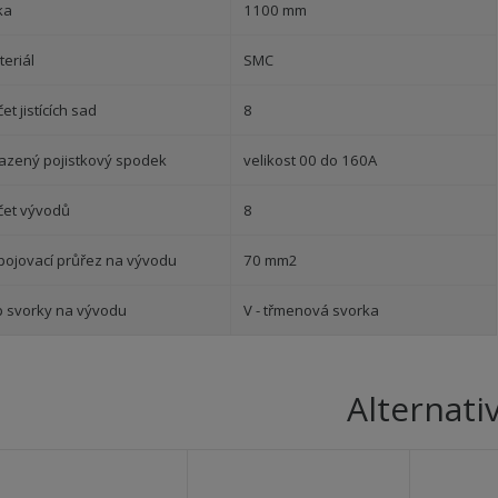
ka
1100 mm
eriál
SMC
et jistících sad
8
azený pojistkový spodek
velikost 00 do 160A
čet vývodů
8
ipojovací průřez na vývodu
70 mm2
p svorky na vývodu
V - třmenová svorka
Alternati