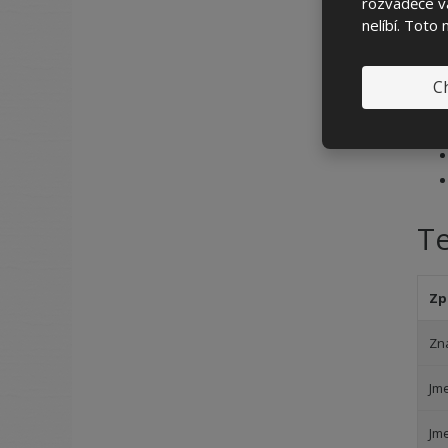
rozváděče vá
nelíbí. Toto
Ch
T
Zp
Zn
Jm
Jm