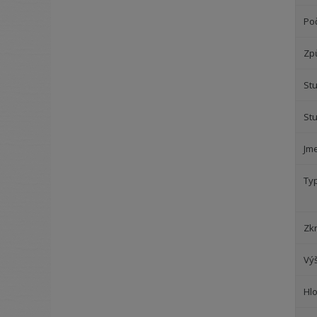
Poč
Zp
Stu
St
Jm
Ty
Zk
Vý
Hl