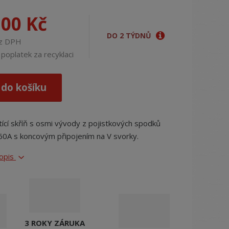
j
d
,00 Kč
e
DO 2 TÝDNŮ
ez DPH
poplatek za recyklaci
 do košíku
tící skříň s osmi vývody z pojistkových spodků
160A s koncovým připojením na V svorky.
popis
3 ROKY ZÁRUKA