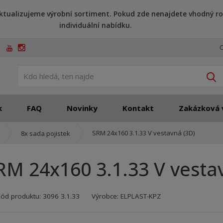
ktualizujeme výrobní sortiment. Pokud zde nenajdete vhodný ro
individuální nabídku.
O
V
k
FAQ
Novinky
Kontakt
Zakázková 
SRM 24x160 3.1.33 V vestavná (3D)
8x sada pojistek
RM 24x160 3.1.33 V vesta
Kód výrobce:
Kód dodavatele:
8595208615252
8595208615252
Kód produktu:
3096 3.1.33
Výrobce:
ELPLAST-KPZ