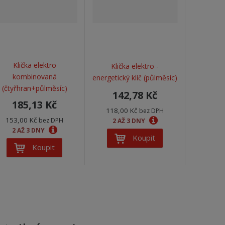
Klička elektro
Klička elektro -
kombinovaná
energetický klíč (půlměsíc)
(čtyřhran+půlměsíc)
142,78 Kč
185,13 Kč
118,00 Kč
bez DPH
153,00 Kč
bez DPH
2 AŽ 3 DNY
2 AŽ 3 DNY
Koupit
Koupit