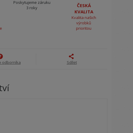
Poskytujeme záruku
ČESKÁ
3 roky
KVALITA
Kvalita našich
výrobků
ce
prioritou
e odborníka
Sdílet
tví