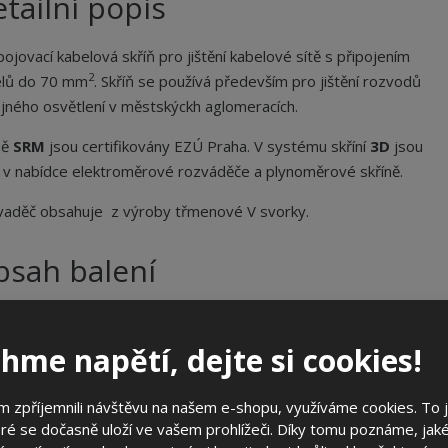
tailní popis
ojovací kabelová skříň pro jištění kabelové sítě s připojením
2
elů do 70 mm
. Skříň se používá především pro jištění rozvodů
jného osvětlení v městskýckh aglomeracích.
ně
SRM
jsou certifikovány EZÚ Praha. V systému skříní
3D
jsou
 v nabídce elektroměrové rozváděče a plynoměrové skříně.
aděč obsahuje z výroby třmenové V svorky.
bsah balení
třmenové V svorky jsou součástí rozvaděče
hme napětí, dejte si cookies!
ecifikační body
 zpříjemnili návštěvu na našem e-shopu, využíváme cookies. To 
systém rozvaděčů
3D
ré se dočasně uloží ve vašem prohlížeči. Díky tomu poznáme, jak