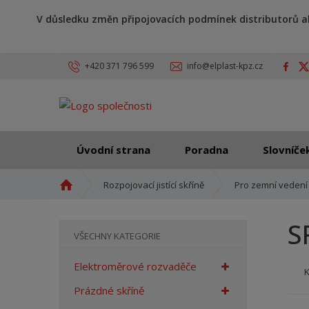
V důsledku změn připojovacích podmínek distributorů a
+420 371 796 599
info@elplast-kpz.cz
Úvodní strana
Poradna
Slovníče
Ú
Rozpojovací jistící skříně
Pro zemní vedení
v
o
S
d
VŠECHNY KATEGORIE
n
í
Elektroměrové rozvaděče
s
t
Prázdné skříně
r