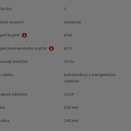
et fází
3
ůsob osazení
vestavná
peň krytí IP
IP44
upeň mechanického krytí IK
IK10
enovitý kmitočet
50 Hz
p zámku
Jednobodový s energetickým
zámkem
ratová odolnost
35 kA
ška
600 mm
oubka
240 mm