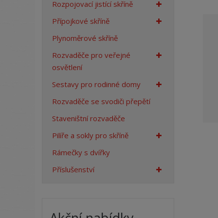
Rozpojovací jistící skříně
a
n
Přípojkové skříně
a
Plynoměrové skříně
Rozvaděče pro veřejné
osvětlení
Sestavy pro rodinné domy
Rozvaděče se svodiči přepětí
Staveništní rozvaděče
Pilíře a sokly pro skříně
Rámečky s dvířky
Příslušenství
Akční nabídky