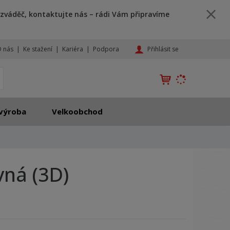
zváděč, kontaktujte nás – rádi Vám připravíme
Přihlásit se
 nás
Ke stažení
Kariéra
Podpora
K
yhledat
d
o
h
výroba
Velkoobchod
l
e
d
á
,
vná (3D)
t
e
n
n
a