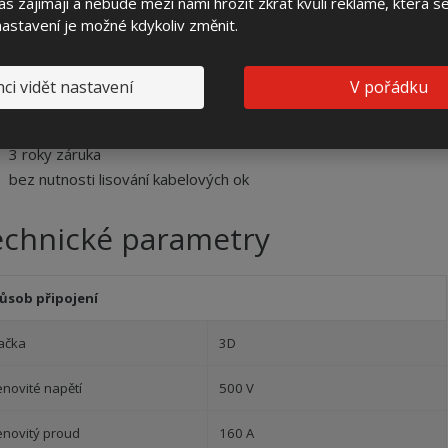
s zajímají a nebude mezi námi hrozit zkrat kvůli reklamě, která 
pro jištění a rozpojování kabelové sítě, především sítí VO
 nastavení je možné kdykoliv změnit.
robustní pevný kompozitní skelet z SMC
bezúdržbovost
kvalitní pojistkové spodky
ci vidět nastavení
V pořádku
stejný design i u elektroměrových rozvaděčů a plynoměrových
skříní
3 roky záruka
bez nutnosti lisování kabelových ok
echnické parametry
ůsob připojení
ačka
3D
enovité napětí
500 V
enovitý proud
160 A