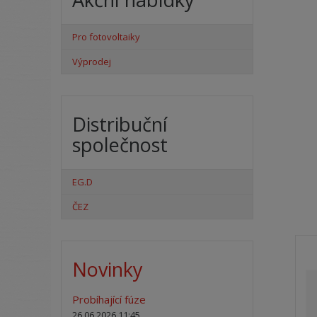
Pro fotovoltaiky
Výprodej
Distribuční
společnost
EG.D
ČEZ
Novinky
Probíhající fúze
26.06.2026 11:45