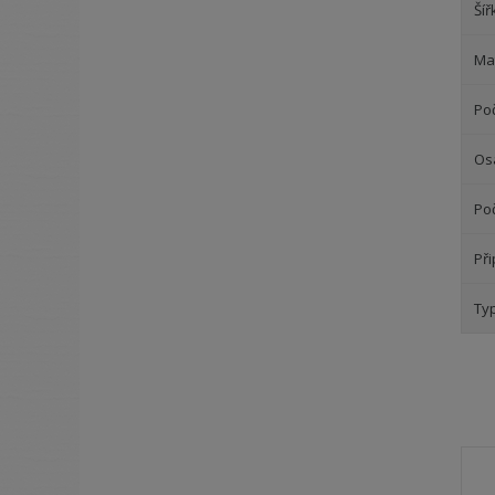
Šíř
Mat
Poč
Os
Po
Př
Ty