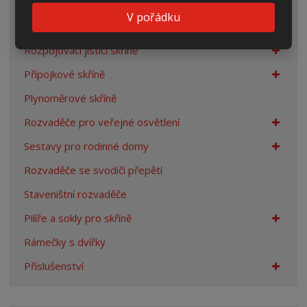
Elektroměrové rozvaděče
V pořádku
Prázdné skříně
Rozpojovací jistící skříně
Přípojkové skříně
Plynoměrové skříně
Rozvaděče pro veřejné osvětlení
Sestavy pro rodinné domy
Rozvaděče se svodiči přepětí
Staveništní rozvaděče
Pilíře a sokly pro skříně
Rámečky s dvířky
Příslušenství