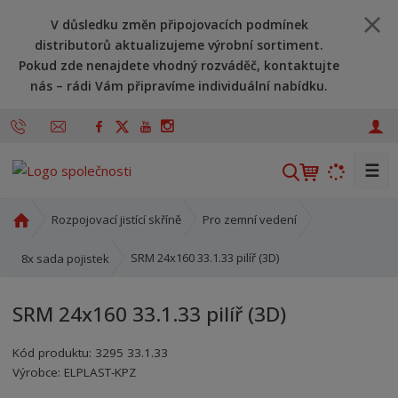
V důsledku změn připojovacích podmínek
distributorů aktualizujeme výrobní sortiment.
Pokud zde nenajdete vhodný rozváděč, kontaktujte
nás – rádi Vám připravíme individuální nabídku.
☰
V
y
h
Ú
Rozpojovací jistící skříně
Pro zemní vedení
l
v
o
e
SRM 24x160 33.1.33 pilíř (3D)
8x sada pojistek
d
d
n
a
SRM 24x160 33.1.33 pilíř (3D)
í
t
s
Kód produktu:
3295 33.1.33
t
Kód výrobce:
Kód dodavatele:
8595208607691
8595208607691
Výrobce:
ELPLAST-KPZ
r
a