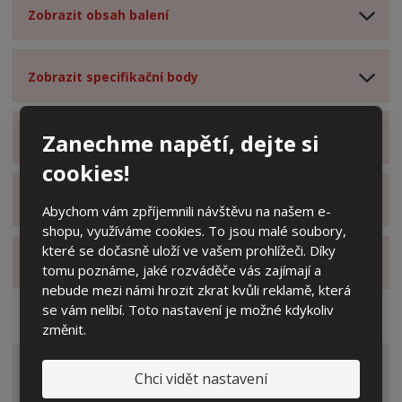
Zobrazit obsah balení
Zobrazit specifikační body
Zanechme napětí, dejte si
Zobrazit technické parametry
cookies!
Zobrazit hodnocení produktu
Abychom vám zpříjemnili návštěvu na našem e-
shopu, využíváme cookies. To jsou malé soubory,
které se dočasně uloží ve vašem prohlížeči. Díky
Zobrazit alternativní produkty
tomu poznáme, jaké rozváděče vás zajímají a
nebude mezi námi hrozit zkrat kvůli reklamě, která
se vám nelíbí. Toto nastavení je možné kdykoliv
změnit.
VŠECHNY KATEGORIE
Chci vidět nastavení