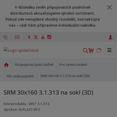
V důsledku změn připojovacích podmínek
distributorů aktualizujeme výrobní sortiment.
Pokud zde nenajdete vhodný rozváděč, kontaktujte
nás – rádi Vám připravíme individuální nabídku.
☰
V
y
h
Ú
Rozpojovací jistící skříně
Pro zemní vedení
l
v
o
e
SRM 30x160 3.1.313 na sokl (3D)
10x sada pojistek
d
d
n
a
SRM 30x160 3.1.313 na sokl (3D)
í
t
s
Kód produktu:
3497 3.1.313
t
Kód výrobce:
Kód dodavatele:
8595208615931
8595208615931
Výrobce:
ELPLAST-KPZ
r
a