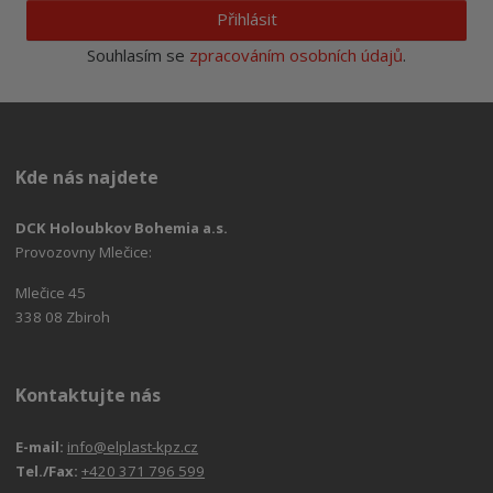
Přihlásit
Souhlasím se
zpracováním osobních údajů
.
Kde nás najdete
DCK Holoubkov Bohemia a.s.
Provozovny Mlečice:
Mlečice 45
338 08 Zbiroh
Kontaktujte nás
E-mail:
info@elplast-kpz.cz
Tel./Fax:
+420 371 796 599