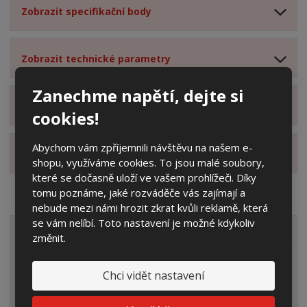
Zobrazit specifikační body
Zobrazit technické parametry
Zanechme napětí, dejte si
Zobrazit hodnocení produktu
cookies!
Abychom vám zpříjemnili návštěvu na našem e-
Zobrazit alternativní produkty
shopu, využíváme cookies. To jsou malé soubory,
které se dočasně uloží ve vašem prohlížeči. Díky
tomu poznáme, jaké rozváděče vás zajímají a
nebude mezi námi hrozit zkrat kvůli reklamě, která
se vám nelíbí. Toto nastavení je možné kdykoliv
VŠECHNY KATEGORIE
změnit.
Elektroměrové rozvaděče
Chci vidět nastavení
Prázdné skříně