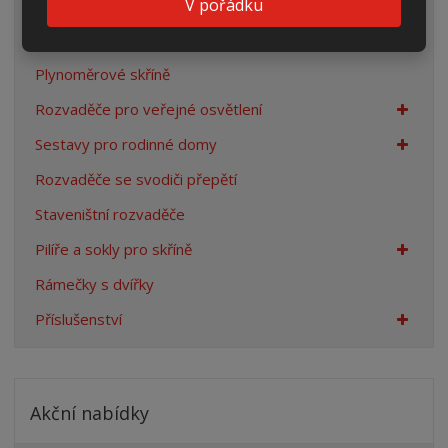
V pořádku
Rozpojovací jistící skříně
Přípojkové skříně
Plynoměrové skříně
Rozvaděče pro veřejné osvětlení
Sestavy pro rodinné domy
Rozvaděče se svodiči přepětí
Staveništní rozvaděče
Pilíře a sokly pro skříně
Rámečky s dvířky
Příslušenství
Akční nabídky