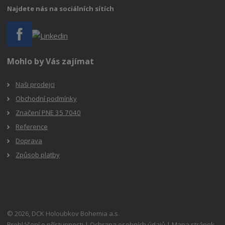
Najdete nás na sociálních sítích
Mohlo by Vás zajímat
Naši prodejci
Obchodní podmínky
Značení PNE 35 7040
Reference
Doprava
Způsob platby
© 2026, DCK Holoubkov Bohemia a.s.
Prohlášení o přístupnosti
|
Ochrana osobních údajů
|
Mapa stránek