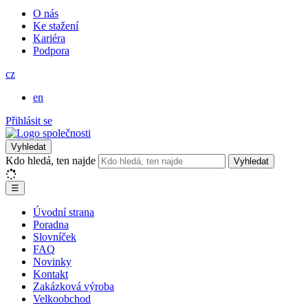
O nás
Ke stažení
Kariéra
Podpora
cz
en
Přihlásit se
Vyhledat
Kdo hledá, ten najde
Vyhledat
☰
Úvodní strana
Poradna
Slovníček
FAQ
Novinky
Kontakt
Zakázková výroba
Velkoobchod