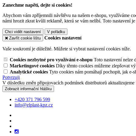
Zanechme napětí, dejte si cookies!
Abychom vám zpříjemnili návštěvu na našem e-shopu, využíváme cooki
námi hrozit zkrat kvůli reklamě, která se vám nelíbí. Toto nastavení 
Chci vidět nastavení
V pořádku
Cookies nastavení
Zavřít cookie lištu
Vaše soukromí je důležité. Můžete si vybrat nastavení cookies níže.
Cookies nezbytné pro využívání e-shopu
Toto nastavení nelze 
Marketingové cookies
Díky těmto cookies můžeme zlepšovat výko
Analytické cookies
Tyto cookies nám pomáhají pochopit, jak e-s
Potvrzuji
V důsledku změn připojovacích podmínek distributorů aktualizujeme 
Zobrazit informační hlášku
+420 371 796 599
info@elplast-kpz.cz