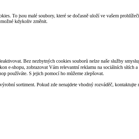
es. To jsou malé soubory, které se dočasně uloží ve vašem prohlížeč
je možné kdykoliv změnit.
deaktivovat. Bez nezbytných cookies souborů nelze naše služby smyslu
n e-shopu, zobrazovat Vám relevantní reklamu na sociálních sítích a 
hop používáte. S jejich pomocí ho můžeme zlepšovat.
výrobní sortiment. Pokud zde nenajdete vhodný rozváděč, kontaktujte 