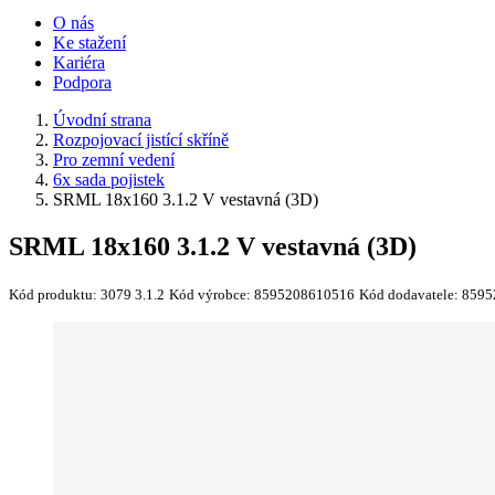
O nás
Ke stažení
Kariéra
Podpora
Úvodní strana
Rozpojovací jistící skříně
Pro zemní vedení
6x sada pojistek
SRML 18x160 3.1.2 V vestavná (3D)
SRML 18x160 3.1.2 V vestavná (3D)
Kód produktu:
3079 3.1.2
Kód výrobce:
8595208610516
Kód dodavatele:
8595