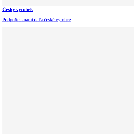
Český výrobek
Podpořte s námi další české výrobce