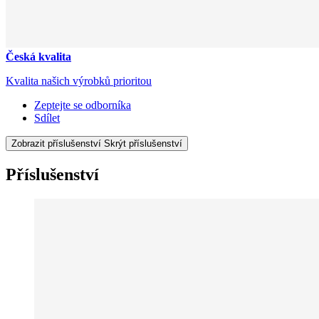
Česká kvalita
Kvalita našich výrobků prioritou
Zeptejte se odborníka
Sdílet
Zobrazit příslušenství
Skrýt příslušenství
Příslušenství