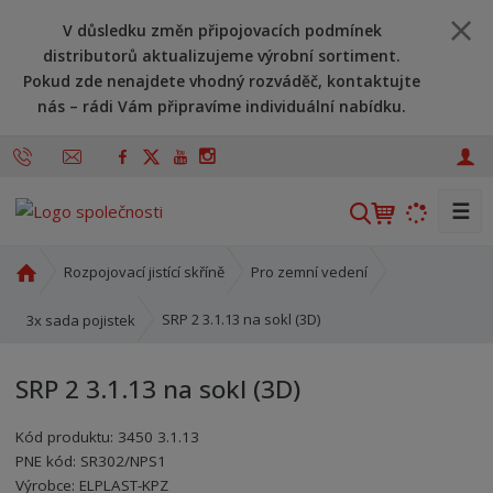
V důsledku změn připojovacích podmínek
distributorů aktualizujeme výrobní sortiment.
Pokud zde nenajdete vhodný rozváděč, kontaktujte
nás – rádi Vám připravíme individuální nabídku.
☰
V
y
h
Ú
Rozpojovací jistící skříně
Pro zemní vedení
l
v
o
e
SRP 2 3.1.13 na sokl (3D)
3x sada pojistek
d
d
n
a
SRP 2 3.1.13 na sokl (3D)
í
t
s
Kód produktu:
3450 3.1.13
t
PNE kód:
SR302/NPS1
r
Kód výrobce:
Kód dodavatele:
8595208615726
8595208615726
Výrobce:
ELPLAST-KPZ
a