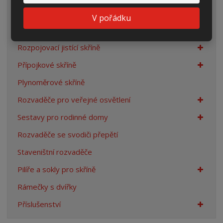
Elektroměrové rozvaděče
V pořádku
Prázdné skříně
Rozpojovací jistící skříně
Přípojkové skříně
Plynoměrové skříně
Rozvaděče pro veřejné osvětlení
Sestavy pro rodinné domy
Rozvaděče se svodiči přepětí
Staveništní rozvaděče
Pilíře a sokly pro skříně
Rámečky s dvířky
Příslušenství