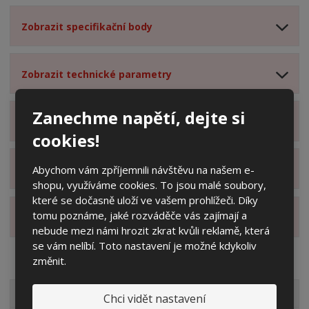
Zobrazit specifikační body
Zobrazit technické parametry
Zanechme napětí, dejte si
Zobrazit hodnocení produktu
cookies!
Abychom vám zpříjemnili návštěvu na našem e-
Zobrazit dotazy z poradny
shopu, využíváme cookies. To jsou malé soubory,
které se dočasně uloží ve vašem prohlížeči. Díky
tomu poznáme, jaké rozváděče vás zajímají a
Zobrazit alternativní produkty
nebude mezi námi hrozit zkrat kvůli reklamě, která
se vám nelíbí. Toto nastavení je možné kdykoliv
změnit.
VŠECHNY KATEGORIE
Chci vidět nastavení