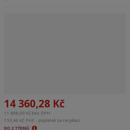
n
a
14 360,28 Kč
11 868,00 Kč bez DPH
152,46 Kč PHE - poplatek za recyklaci
DO 2 TÝDNŮ