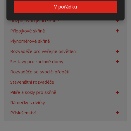
Elektroměrové rozvaděče
V pořádku
Prázdné skříně
Rozpojovací jistící skříně
Přípojkové skříně
Plynoměrové skříně
Rozvaděče pro veřejné osvětlení
Sestavy pro rodinné domy
Rozvaděče se svodiči přepětí
Staveništní rozvaděče
Pilíře a sokly pro skříně
Rámečky s dvířky
Příslušenství