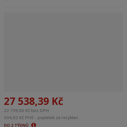
n
a
27 538,39 Kč
22 759,00 Kč bez DPH
304,92 Kč PHE - poplatek za recyklaci
DO 2 TÝDNŮ