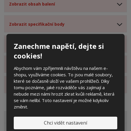
Zobrazit obsah balení
Zobrazit specifikační body
Zanechme napětí, dejte si
Zobrazit technické parametry
cookies!
Zobrazit hodnocení produktu
Abychom vám zpříjemnili návštěvu na našem e-
shopu, využíváme cookies. To jsou malé soubory,
které se dočasně uloží ve vašem prohlížeči. Díky
Zobrazit alternativní produkty
tomu poznáme, jaké rozváděče vás zajímají a
nebude mezi námi hrozit zkrat kvůli reklamě, která
se vám nelíbí. Toto nastavení je možné kdykoliv
změnit.
VŠECHNY KATEGORIE
Chci vidět nastavení