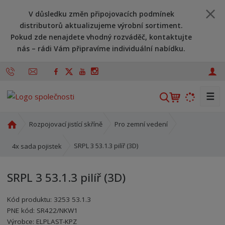
V důsledku změn připojovacích podmínek
distributorů aktualizujeme výrobní sortiment.
Pokud zde nenajdete vhodný rozváděč, kontaktujte
nás – rádi Vám připravíme individuální nabídku.
☰
V
y
h
Ú
Rozpojovací jistící skříně
Pro zemní vedení
l
v
o
e
SRPL 3 53.1.3 pilíř (3D)
4x sada pojistek
d
d
n
a
SRPL 3 53.1.3 pilíř (3D)
í
t
s
Kód produktu:
3253 53.1.3
t
PNE kód:
SR422/NKW1
r
Kód výrobce:
Kód dodavatele:
8595208615481
8595208615481
Výrobce:
ELPLAST-KPZ
a