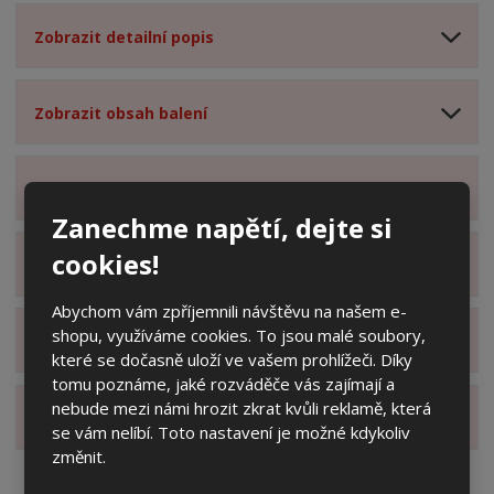
Zobrazit detailní popis
Zobrazit obsah balení
Zobrazit specifikační body
Zanechme napětí, dejte si
cookies!
Zobrazit technické parametry
Abychom vám zpříjemnili návštěvu na našem e-
shopu, využíváme cookies. To jsou malé soubory,
Zobrazit hodnocení produktu
které se dočasně uloží ve vašem prohlížeči. Díky
tomu poznáme, jaké rozváděče vás zajímají a
nebude mezi námi hrozit zkrat kvůli reklamě, která
Zobrazit alternativní produkty
se vám nelíbí. Toto nastavení je možné kdykoliv
změnit.