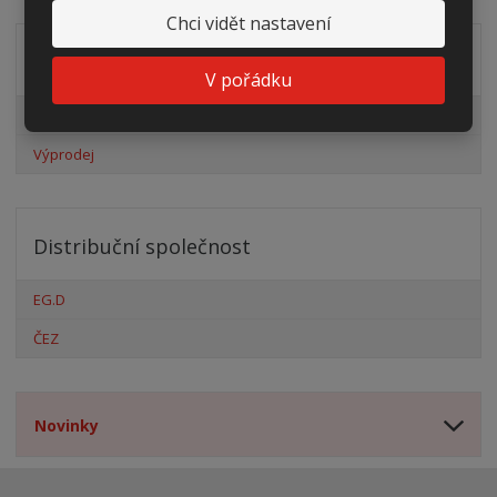
Chci vidět nastavení
Akční nabídky
V pořádku
Pro fotovoltaiky
Výprodej
Distribuční společnost
EG.D
ČEZ
Novinky