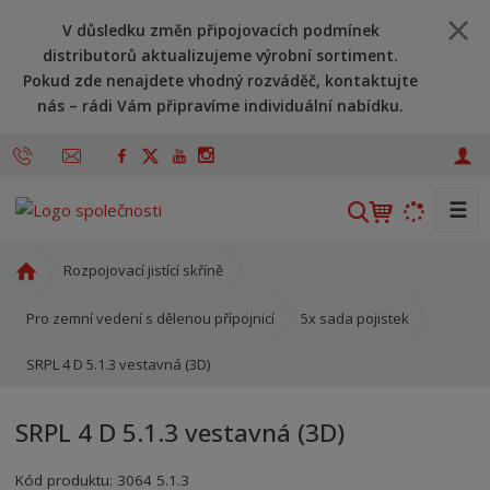
V důsledku změn připojovacích podmínek
distributorů aktualizujeme výrobní sortiment.
Pokud zde nenajdete vhodný rozváděč, kontaktujte
nás – rádi Vám připravíme individuální nabídku.
☰
V
y
h
Ú
Rozpojovací jistící skříně
l
v
o
e
Pro zemní vedení s dělenou přípojnicí
5x sada pojistek
d
d
SRPL 4 D 5.1.3 vestavná (3D)
n
a
í
t
s
SRPL 4 D 5.1.3 vestavná (3D)
t
r
Kód produktu:
3064 5.1.3
a