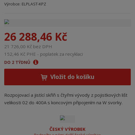
Kód výrobce:
Kód dodavatele:
8595208601545
8595208601545
Výrobce:
ELPLAST-KPZ
n
a
26 288,46 Kč
21 726,00 Kč bez DPH
152,46 Kč PHE - poplatek za recyklaci
DO 2 TÝDNŮ
Vložit do košíku
Rozpojovací a jistící skříň s čtyřmi vývody z pojistkových lišt
velikosti 02 do 400A s koncovým připojením na W svorky.
ČESKÝ VÝROBEK