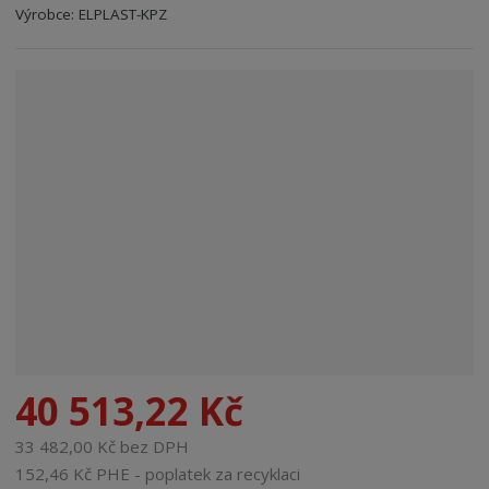
Kód výrobce:
Kód dodavatele:
8595208615115
8595208615115
Výrobce:
ELPLAST-KPZ
n
a
40 513,22 Kč
33 482,00 Kč bez DPH
152,46 Kč PHE - poplatek za recyklaci