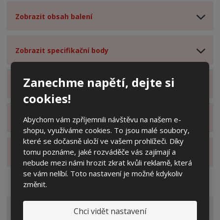
Zobrazit obsah balení
Zobrazit specifikační body
Zanechme napětí, dejte si
Zobrazit technické parametry
cookies!
Zobrazit hodnocení produktu
Abychom vám zpříjemnili návštěvu na našem e-
shopu, využíváme cookies. To jsou malé soubory,
které se dočasně uloží ve vašem prohlížeči. Díky
tomu poznáme, jaké rozváděče vás zajímají a
Zobrazit alternativní produkty
nebude mezi námi hrozit zkrat kvůli reklamě, která
se vám nelíbí. Toto nastavení je možné kdykoliv
změnit.
VŠECHNY KATEGORIE
Chci vidět nastavení