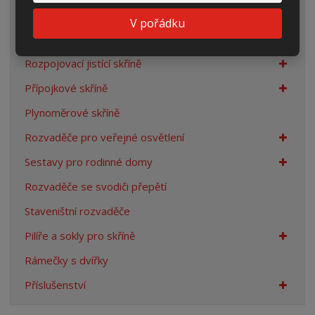
Elektroměrové rozvaděče
V pořádku
Prázdné skříně
Rozpojovací jistící skříně
Přípojkové skříně
Plynoměrové skříně
Rozvaděče pro veřejné osvětlení
Sestavy pro rodinné domy
Rozvaděče se svodiči přepětí
Staveništní rozvaděče
Pilíře a sokly pro skříně
Rámečky s dvířky
Příslušenství