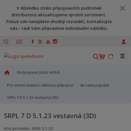
V důsledku změn připojovacích podmínek
distributorů aktualizujeme výrobní sortiment.
Pokud zde nenajdete vhodný rozváděč, kontaktujte
nás – rádi Vám připravíme individuální nabídku.
☰
V
y
h
Ú
Rozpojovací jistící skříně
l
v
o
e
Pro zemní vedení s dělenou přípojnicí
8x sada pojistek
d
d
SRPL 7 D 5.1.23 vestavná (3D)
n
a
í
t
s
SRPL 7 D 5.1.23 vestavná (3D)
t
r
Kód produktu:
3066 5.1.23
a