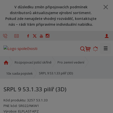
V důsledku změn připojovacích podmínek
distributorů aktualizujeme výrobní sortiment.
Pokud zde nenajdete vhodný rozváděč, kontaktujte
nás – rádi Vám připravíme individuální nabídku.
☰
V
y
h
Ú
Rozpojovací jistící skříně
Pro zemní vedení
l
v
o
e
SRPL 9 53.1.33 pilíř (3D)
10x sada pojistek
d
d
n
a
SRPL 9 53.1.33 pilíř (3D)
í
t
s
Kód produktu:
3257 53.1.33
t
PNE kód:
SR022/NKW1
r
Kód výrobce:
Kód dodavatele:
8595208609138
8595208609138
Výrobce:
ELPLAST-KPZ
a