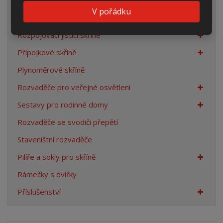
Elektroměrové rozvaděče
V pořádku
Prázdné skříně
Rozpojovací jistící skříně
Přípojkové skříně
Plynoměrové skříně
Rozvaděče pro veřejné osvětlení
Sestavy pro rodinné domy
Rozvaděče se svodiči přepětí
Staveništní rozvaděče
Pilíře a sokly pro skříně
Rámečky s dvířky
Příslušenství