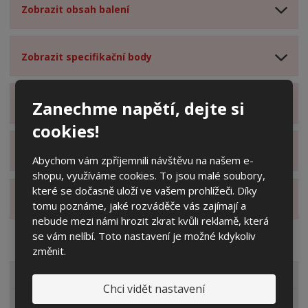
Zobrazit obsah balení
Zobrazit specifikační body
Zanechme napětí, dejte si
Zobrazit technické parametry
cookies!
Zobrazit hodnocení produktu
Abychom vám zpříjemnili návštěvu na našem e-
shopu, využíváme cookies. To jsou malé soubory,
které se dočasně uloží ve vašem prohlížeči. Díky
Zobrazit alternativní produkty
tomu poznáme, jaké rozváděče vás zajímají a
nebude mezi námi hrozit zkrat kvůli reklamě, která
se vám nelíbí. Toto nastavení je možné kdykoliv
změnit.
VŠECHNY KATEGORIE
Chci vidět nastavení