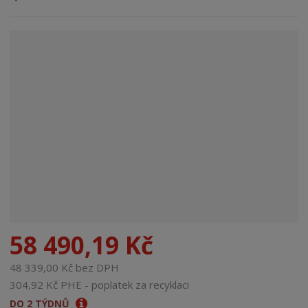
n
a
58 490,19 Kč
48 339,00 Kč bez DPH
304,92 Kč PHE - poplatek za recyklaci
DO 2 TÝDNŮ